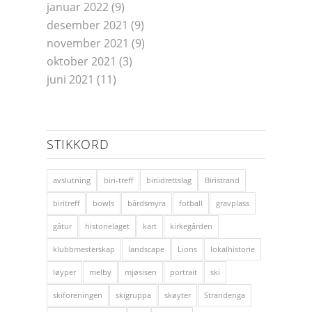
januar 2022
(9)
desember 2021
(9)
november 2021
(9)
oktober 2021
(3)
juni 2021
(11)
STIKKORD
avslutning
biri-treff
biriidrettslag
Biristrand
biritreff
bowls
bårdsmyra
fotball
gravplass
gåtur
historielaget
kart
kirkegården
klubbmesterskap
landscape
Lions
lokalhistorie
løyper
melby
mjøsisen
portrait
ski
skiforeningen
skigruppa
skøyter
Strandenga