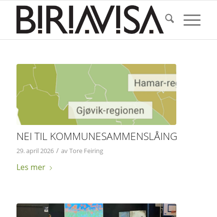
NEI TIL KOMMUNESAMMENSLÅING
/
29. april 2026
av
Tore Feiring
Les mer