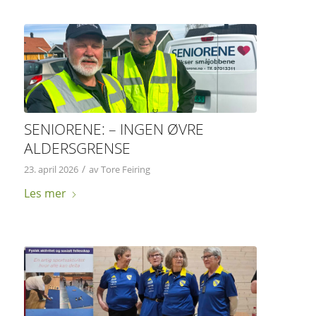
SENIORENE: – INGEN ØVRE
ALDERSGRENSE
/
23. april 2026
av
Tore Feiring
Les mer