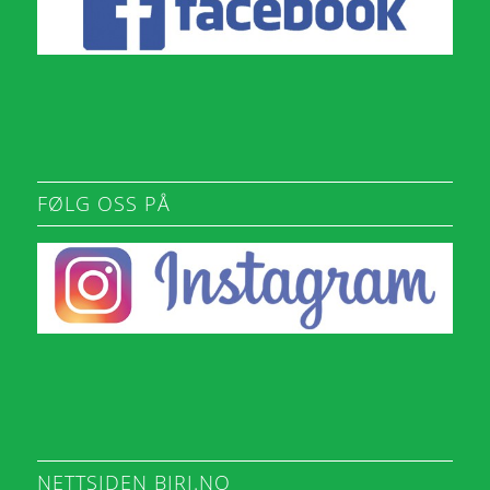
FØLG OSS PÅ
NETTSIDEN BIRI.NO