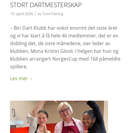
STORT DARTMESTERSKAP
/
19. april 2026
av
Tore Feiring
– Biri Dart Klubb har vokst enormt det siste året
og vi har klart å få hele 46 medlemmer, det er en
dobling det, de siste månedene, sier leder av
klubben, Mona Kristin Glosli. I helgen har hun og
klubben arrangert NorgesCup med 168 påmeldte
spillere.
Les mer