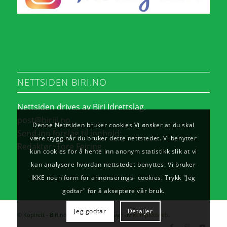
NETTSIDEN BIRI.NO
Nettsiden drives av Biri Idrettslag.
post@biriil.no
Denne Nettsiden bruker cookies Vi ønsker at du skal
Send inn forslag til innhold:
være trygg når du bruker dette nettstedet. Vi benytter
Redaktør:
Tore Feiring
kun cookies for å hente inn anonym statistikk slik at vi
kan analysere hvordan nettstedet benyttes. Vi bruker
IKKE noen form for annonserings- cookies. Trykk "Jeg
godtar" for å akseptere vår bruk.
Jeg godtar
Detaljer
© Kopirett - Biri.no. - Utvikling og design av
Komplettweb
.