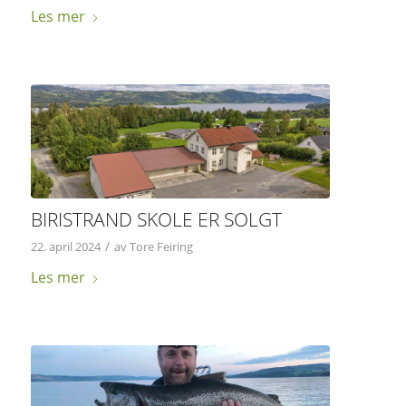
Les mer
BIRISTRAND SKOLE ER SOLGT
/
22. april 2024
av
Tore Feiring
Les mer