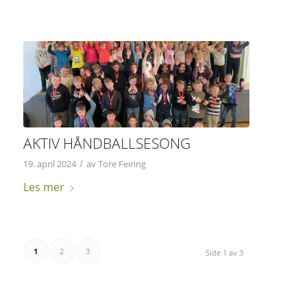
AKTIV HÅNDBALLSESONG
/
19. april 2024
av
Tore Feiring
Les mer
1
2
3
Side 1 av 3