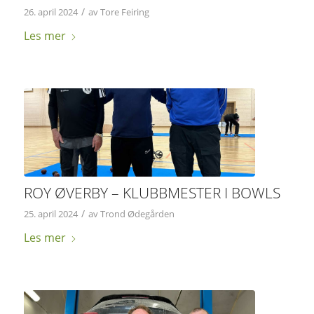
/
26. april 2024
av
Tore Feiring
Les mer
ROY ØVERBY – KLUBBMESTER I BOWLS
/
25. april 2024
av
Trond Ødegården
Les mer