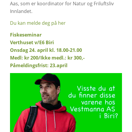
Aas, som er koordinator for Natur og Friluftsliv
Innlandet.
Du kan melde deg på her
Fiskeseminar
Verthuset v/E6 Biri
Onsdag 24. april kl. 18.00-21.00
Medl: kr 200/Ikke medl.: kr 300,-
Påmeldingsfrist: 23.april