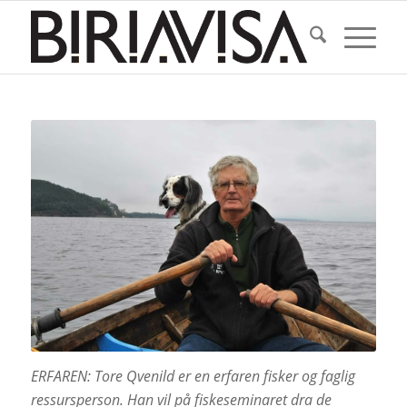
ERFAREN: Tore Qvenild er en erfaren fisker og faglig
ressursperson. Han vil på fiskeseminaret dra de