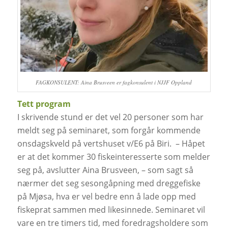
FAGKONSULENT: Aina Brusveen er fagkonsulent i NJJF Oppland
Tett program
I skrivende stund er det vel 20 personer som har
meldt seg på seminaret, som forgår kommende
onsdagskveld på vertshuset v/E6 på Biri.
– Håpet
er at det kommer 30 fiskeinteresserte som melder
seg på, avslutter Aina Brusveen, – som sagt så
nærmer det seg sesongåpning med dreggefiske
på Mjøsa, hva er vel bedre enn å lade opp med
fiskeprat sammen med likesinnede. Seminaret vil
vare en tre timers tid, med foredragsholdere som