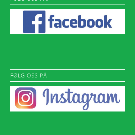
FØLG OSS PÅ