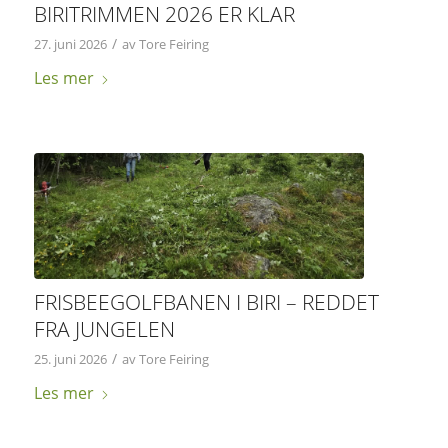
BIRITRIMMEN 2026 ER KLAR
/
27. juni 2026
av
Tore Feiring
Les mer
FRISBEEGOLFBANEN I BIRI – REDDET
FRA JUNGELEN
/
25. juni 2026
av
Tore Feiring
Les mer