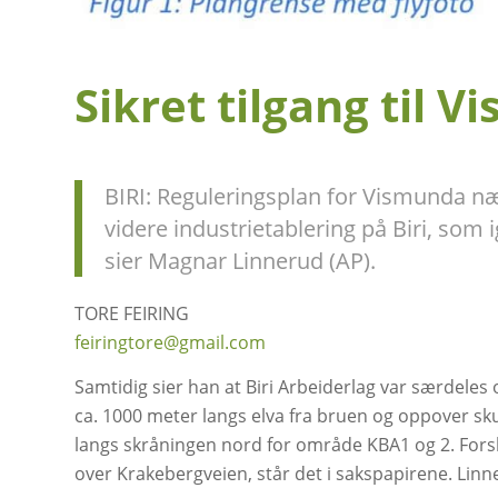
Sikret tilgang til 
BIRI: Reguleringsplan for Vismunda nær
videre industrietablering på Biri, som 
sier Magnar Linnerud (AP).
TORE FEIRING
feiringtore@gmail.com
Samtidig sier han at Biri Arbeiderlag var særdeles 
ca. 1000 meter langs elva fra bruen og oppover skulle
langs skråningen nord for område KBA1 og 2. Forsl
over Krakebergveien, står det i sakspapirene. Linn