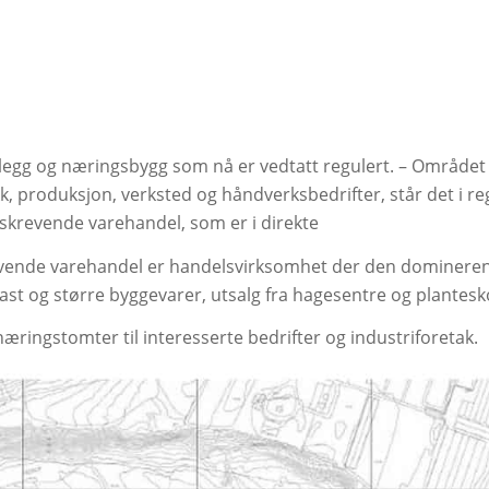
legg og næringsbygg som nå er vedtatt regulert. – Området 
stikk, produksjon, verksted og håndverksbedrifter, står det i 
sskrevende varehandel, som er i direkte
krevende varehandel er handelsvirksomhet der den domineren
last og større byggevarer, utsalg fra hagesentre og plantesk
æringstomter til interesserte bedrifter og industriforetak.