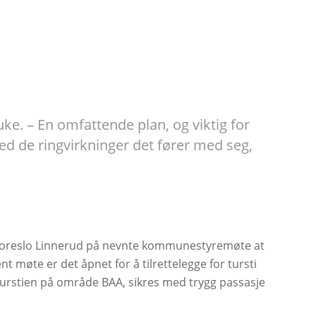
ke. – En omfattende plan, og viktig for
med de ringvirkninger det fører med seg,
rfor foreslo Linnerud på nevnte kommunestyremøte at
nt møte er det åpnet for å tilrettelegge for tursti
turstien på område BAA, sikres med trygg passasje