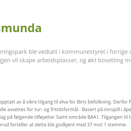
Vismunda
ingspark ble vedtatt i kommunestyret i forrige u
igjen vil skape arbeidsplasser, og økt bosetting 
opptatt av å sikre tilgang til elva for Biris befolkning. De
 avsettes for tur- og fritidsformål.- Basert på innspill i åpe
ag på følgende tilføyelse: Samt område BAA1. Tilgangen til 
erud forteller at dette ble godkjent med 37 mot 1 stemme.