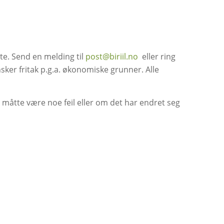
te. Send en melding til
post@biriil.no
eller ring
ker fritak p.g.a. økonomiske grunner. Alle
t måtte være noe feil eller om det har endret seg