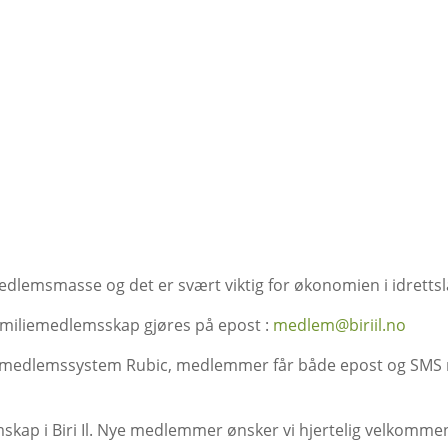
edlemsmasse og det er svært viktig for økonomien i idrettsl
amiliemedlemsskap gjøres på epost :
medlem@biriil.no
om medlemssystem Rubic, medlemmer får både epost og SMS 
kap i Biri Il. Nye medlemmer ønsker vi hjertelig velkomm