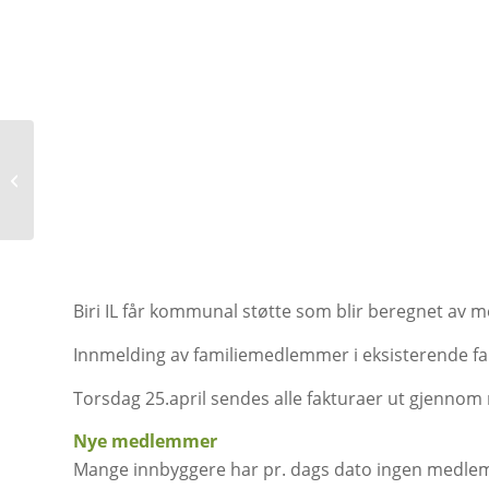
Kan bli mange
leiligheter
Biri IL får kommunal støtte som blir beregnet av m
Innmelding av familiemedlemmer i eksisterende f
Torsdag 25.april sendes alle fakturaer ut gjenn
Nye medlemmer
Mange innbyggere har pr. dags dato ingen medlems