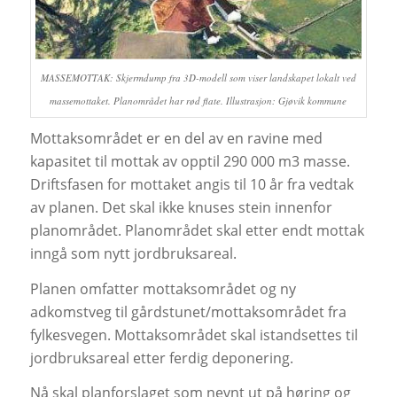
MASSEMOTTAK: Skjermdump fra 3D-modell som viser landskapet lokalt ved
massemottaket. Planområdet har rød flate. Illustrasjon: Gjøvik kommune
Mottaksområdet er en del av en ravine med
kapasitet til mottak av opptil 290 000 m3 masse.
Driftsfasen for mottaket angis til 10 år fra vedtak
av planen. Det skal ikke knuses stein innenfor
planområdet. Planområdet skal etter endt mottak
inngå som nytt jordbruksareal.
Planen omfatter mottaksområdet og ny
adkomstveg til gårdstunet/mottaksområdet fra
fylkesvegen. Mottaksområdet skal istandsettes til
jordbruksareal etter ferdig deponering.
Nå skal planforslaget som nevnt ut på høring og