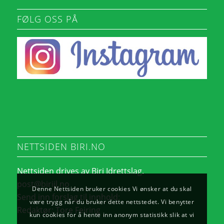
FØLG OSS PÅ
NETTSIDEN BIRI.NO
Nettsiden drives av Biri Idrettslag.
post@biriil.no
Denne Nettsiden bruker cookies Vi ønsker at du skal
Send inn forslag til innhold:
være trygg når du bruker dette nettstedet. Vi benytter
Redaktør:
Tore Feiring
kun cookies for å hente inn anonym statistikk slik at vi