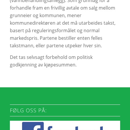
(vannbehandlingsanlegg). Som grunnlag for å
forhandle fram en frivillig avtale om salg mellom
grunneier og kommunen, mener
kommunedirektøren at det må utarbeides takst,
basert på reguleringsformålet og normal
markedspris. Partene bestiller enten felles
takstmann, eller partene utpeker hver sin.
Det tas selvsagt forbehold om politisk
godkjenning av kjøpesummen.
FØLG OSS PÅ: