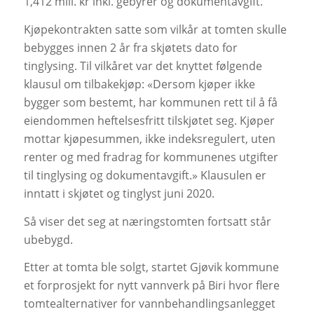
1,412 mill. kr inkl. gebyrer og dokumentavgift.
Kjøpekontrakten satte som vilkår at tomten skulle
bebygges innen 2 år fra skjøtets dato for
tinglysing. Til vilkåret var det knyttet følgende
klausul om tilbakekjøp: «Dersom kjøper ikke
bygger som bestemt, har kommunen rett til å få
eiendommen heftelsesfritt tilskjøtet seg. Kjøper
mottar kjøpesummen, ikke indeksregulert, uten
renter og med fradrag for kommunenes utgifter
til tinglysing og dokumentavgift.» Klausulen er
inntatt i skjøtet og tinglyst juni 2020.
Så viser det seg at næringstomten fortsatt står
ubebygd.
Etter at tomta ble solgt, startet Gjøvik kommune
et forprosjekt for nytt vannverk på Biri hvor flere
tomtealternativer for vannbehandlingsanlegget