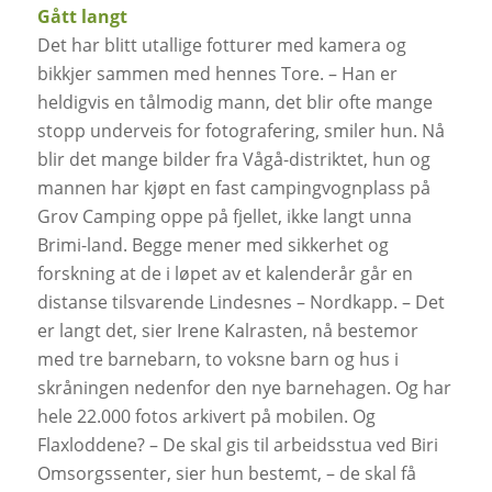
Gått langt
Det har blitt utallige fotturer med kamera og
bikkjer sammen med hennes Tore. – Han er
heldigvis en tålmodig mann, det blir ofte mange
stopp underveis for fotografering, smiler hun. Nå
blir det mange bilder fra Vågå-distriktet, hun og
mannen har kjøpt en fast campingvognplass på
Grov Camping oppe på fjellet, ikke langt unna
Brimi-land. Begge mener med sikkerhet og
forskning at de i løpet av et kalenderår går en
distanse tilsvarende Lindesnes – Nordkapp. – Det
er langt det, sier Irene Kalrasten, nå bestemor
med tre barnebarn, to voksne barn og hus i
skråningen nedenfor den nye barnehagen. Og har
hele 22.000 fotos arkivert på mobilen. Og
Flaxloddene? – De skal gis til arbeidsstua ved Biri
Omsorgssenter, sier hun bestemt, – de skal få