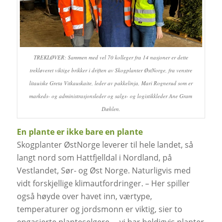
TREKLØVER: Sammen med vel 70 kolleger fra 14 nasjoner er dette
trekløveret viktige brikker i driften av Skogplanter ØstNorge, fra venstre
litauiske Greta Vitkauskaite, leder av pakkelinja, Mari Rognerud som er
markeds- og administrasjonsleder og salgs- og logistikkleder Ane Gram
Dæhlen.
En plante er ikke bare en plante
Skogplanter ØstNorge leverer til hele landet, så
langt nord som Hattfjelldal i Nordland, på
Vestlandet, Sør- og Øst Norge. Naturligvis med
vidt forskjellige klimautfordringer. – Her spiller
også høyde over havet inn, værtype,
temperaturer og jordsmonn er viktig, sier to
engasjerte planteselgere, – vi har heldigvis planter