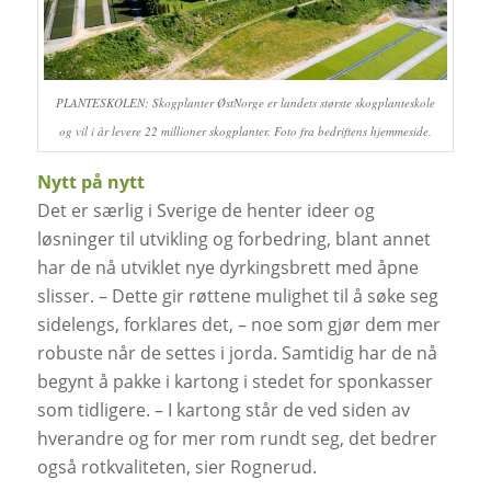
PLANTESKOLEN: Skogplanter ØstNorge er landets største skogplanteskole
og vil i år levere 22 millioner skogplanter. Foto fra bedriftens hjemmeside.
Nytt på nytt
Det er særlig i Sverige de henter ideer og
løsninger til utvikling og forbedring, blant annet
har de nå utviklet nye dyrkingsbrett med åpne
slisser. – Dette gir røttene mulighet til å søke seg
sidelengs, forklares det, – noe som gjør dem mer
robuste når de settes i jorda. Samtidig har de nå
begynt å pakke i kartong i stedet for sponkasser
som tidligere. – I kartong står de ved siden av
hverandre og for mer rom rundt seg, det bedrer
også rotkvaliteten, sier Rognerud.