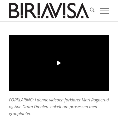
FORKLARING: I denne videoen forklarer Mari Rognerud
og Ane Gram Dæhlen enkelt om prosessen med
granplanter.