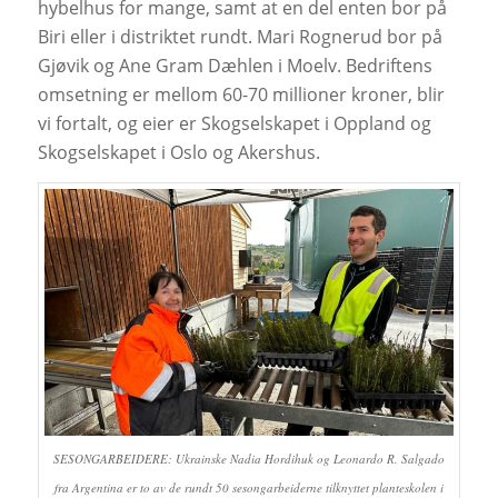
hybelhus for mange, samt at en del enten bor på
Biri eller i distriktet rundt. Mari Rognerud bor på
Gjøvik og Ane Gram Dæhlen i Moelv. Bedriftens
omsetning er mellom 60-70 millioner kroner, blir
vi fortalt, og eier er Skogselskapet i Oppland og
Skogselskapet i Oslo og Akershus.
SESONGARBEIDERE: Ukrainske Nadia Hordihuk og Leonardo R. Salgado
fra Argentina er to av de rundt 50 sesongarbeiderne tilknyttet planteskolen i