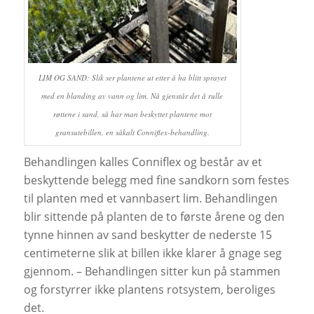
LIM OG SAND: Slik ser plantene ut etter å ha blitt sprayet
med en blanding av vann og lim. Nå gjenstår det å rulle
røttene i sand, så har man beskyttet plantene mot
gransutebillen, en såkalt Conniflex-behandling.
Behandlingen kalles Conniflex og består av et
beskyttende belegg med fine sandkorn som festes
til planten med et vannbasert lim. Behandlingen
blir sittende på planten de to første årene og den
tynne hinnen av sand beskytter de nederste 15
centimeterne slik at billen ikke klarer å gnage seg
gjennom. – Behandlingen sitter kun på stammen
og forstyrrer ikke plantens rotsystem, beroliges
det.