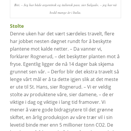
Biri. – Jeg har både argentinsk og italiensk pass, sier Salgado, – jeg har nå
bodd mange år i Italia.
Stolte
Denne uken har det vært særdeles travelt, flere
har jobbet nesten døgnet rundt for å beskytte
plantene mot kalde netter. – Da vanner vi,
forklarer Rognerud, – det beskytter planten mot å
fryse. Egentlig ligger de nå 14 dager bak skjema
grunnet sen vår. – Derfor blir det ekstra travelt så
lenge vårt mål er å ta dette igjen slik at det meste
er ute til St. Hans, sier Rognerud. – Vi er veldig
stolte av produktene våre, sier damene, – de er
viktige i dag og viktige i lang tid framover. Vi
mener å være gode bidragsytere til det grønne
skiftet, en årlig produksjon av våre trær vil i sin
levetid binde mer enn 5 millioner tonn CO2. De