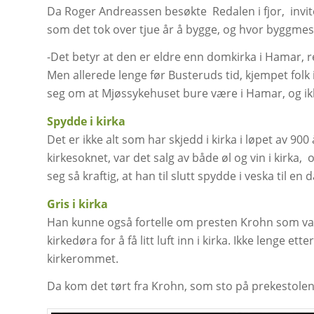
Da Roger Andreassen besøkte Redalen i fjor, invite
som det tok over tjue år å bygge, og hvor byggme
-Det betyr at den er eldre enn domkirka i Hamar,
Men allerede lenge før Busteruds tid, kjempet folk i
seg om at Mjøssykehuset bure være i Hamar, og ikk
Spydde i kirka
Det er ikke alt som har skjedd i kirka i løpet av 90
kirkesoknet, var det salg av både øl og vin i kirk
seg så kraftig, at han til slutt spydde i veska til 
Gris i kirka
Han kunne også fortelle om presten Krohn som var 
kirkedøra for å få litt luft inn i kirka. Ikke lenge 
kirkerommet.
Da kom det tørt fra Krohn, som sto på prekestolen. ” 