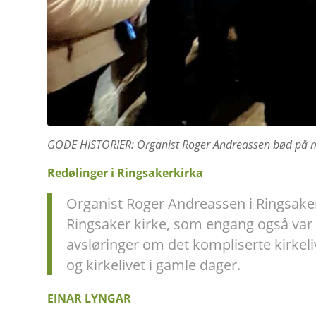
GODE HISTORIER: Organist Roger Andreassen bød på mang
Redølinger i Ringsakerkirka
Organist Roger Andreassen i Ringsaker
Ringsaker kirke, som engang også var
avsløringer om det kompliserte kirke
og kirkelivet i gamle dager.
EINAR LYNGAR