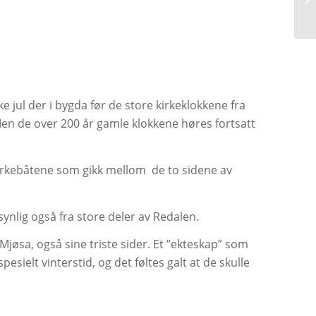
ke jul der i bygda før de store kirkeklokkene fra
. Men de over 200 år gamle klokkene høres fortsatt
 kirkebåtene som gikk mellom de to sidene av
ynlig også fra store deler av Redalen.
jøsa, også sine triste sider. Et ”ekteskap” som
esielt vinterstid, og det føltes galt at de skulle