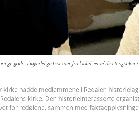
e gode uhøytidelige historier fra kirkelivet både i Ringsaker og
 kirke hadde medlemmene i Redalen historielag i 
 Redalens kirke. Den historieinteresserte orga
livet for redølene, sammen med faktaopplysninge