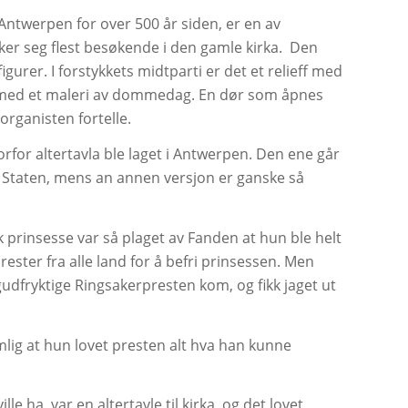
 Antwerpen for over 500 år siden, er en av
ker seg flest besøkende i den gamle kirka. Den
igurer. I forstykkets midtparti er det et relieff med
med et maleri av dommedag. En dør som åpnes
organisten fortelle.
orfor altertavla ble laget i Antwerpen. Den ene går
av Staten, mens an annen versjon er ganske så
k prinsesse var så plaget av Fanden at hun ble helt
ester fra alle land for å befri prinsessen. Men
gudfryktige Ringsakerpresten kom, og fikk jaget ut
lig at hun lovet presten alt hva han kunne
le ha, var en altertavle til kirka, og det lovet