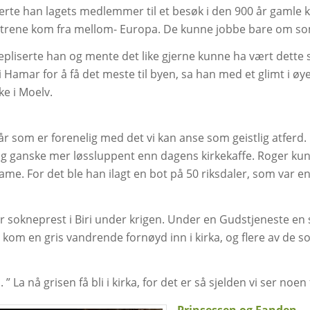
rte han lagets medlemmer til et besøk i den 900 år gamle ki
strene kom fra mellom- Europa. De kunne jobbe bare om som
 repliserte han og mente det like gjerne kunne ha vært de
 Hamar for å få det meste til byen, sa han med et glimt i øye
e i Moelv.
0 år som er forenelig med det vi kan anse som geistlig atferd. 
a, og ganske mer løssluppent enn dagens kirkekaffe. Roger ku
en dame. For det ble han ilagt en bot på 50 riksdaler, som var
sokneprest i Biri under krigen. Under en Gudstjeneste en s
etter kom en gris vandrende fornøyd inn i kirka, og flere av de 
La nå grisen få bli i kirka, for det er så sjelden vi ser noen 
Prinsessen og Fanden