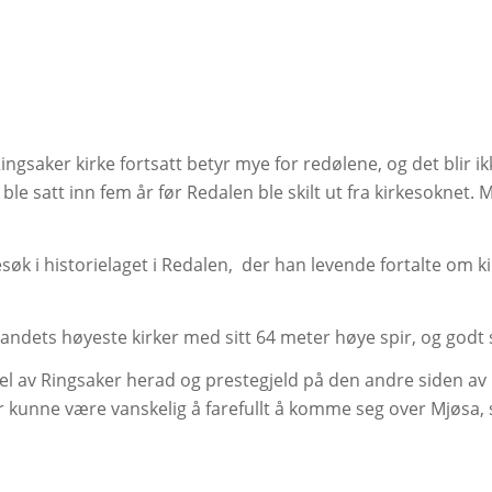
Ringsaker kirke fortsatt betyr mye for redølene, og det blir ik
 ble satt inn fem år før Redalen ble skilt ut fra kirkesoknet
besøk i historielaget i Redalen, der han levende fortalte om
andets høyeste kirker med sitt 64 meter høye spir, og godt s
 av Ringsaker herad og prestegjeld på den andre siden av M
ider kunne være vanskelig å farefullt å komme seg over Mjøsa, sp