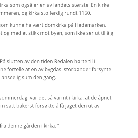
rka som også er en av landets største. En kirke
meren, og kirka sto ferdig rundt 1150.
tte som kunne ha vært domkirka på Hedemarken.
t og med et stikk mot byen, som ikke ser ut til å gi
På slutten av den tiden Redalen hørte til i
nne fortelle at en av bygdas storbønder forsynte
 en anseelig sum den gang.
ommerdag, var det så varmt i kirka, at de åpnet
som satt bakerst forsøkte å få jaget den ut av
fra denne gården i kirka. ”