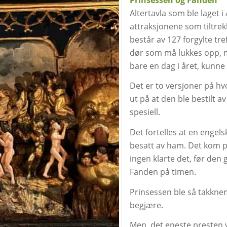
Altertavla som ble laget i
attraksjonene som tiltrek
består av 127 forgylte tref
dør som må lukkes opp, 
bare en dag i året, kunne 
Det er to versjoner på hv
ut på at den ble bestilt 
spesiell.
Det fortelles at en engels
besatt av ham. Det kom pr
ingen klarte det, før den 
Fanden på timen.
Prinsessen ble så takknem
begjære.
Men, det eneste presten vil