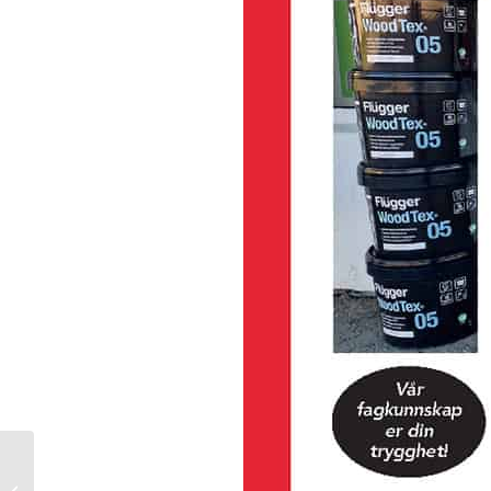
Suksess og fullmåne på