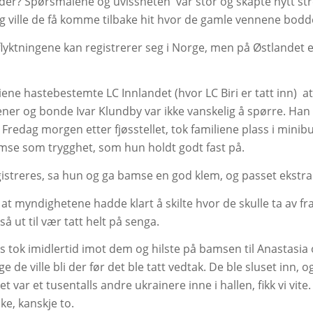
der? Spørsmålene og uvissheten
var stor og skapte nytt s
 ville de få komme tilbake hit hvor de gamle vennene bodde
flyktningene kan registrerer seg i Norge, men på Østlandet e
liene hastebestemte LC Innlandet (hvor LC Biri er tatt inn)
at
ener og bonde Ivar Klundby var ikke vanskelig å spørre. Han t
. Fredag morgen etter fjøsstellet, tok familiene plass i mi
se som trygghet, som hun holdt godt fast på.
istreres, sa hun og ga bamse en god klem, og passet ekstr
 at myndighetene hadde klart å skilte hvor de skulle ta av 
 ut til vær tatt helt på senga.
s tok imidlertid imot dem og hilste på bamsen til Anastasia og
e de ville bli der før det ble tatt vedtak. De ble sluset inn, og
det var et tusentalls andre ukrainere inne i hallen, fikk vi v
ke, kanskje to.