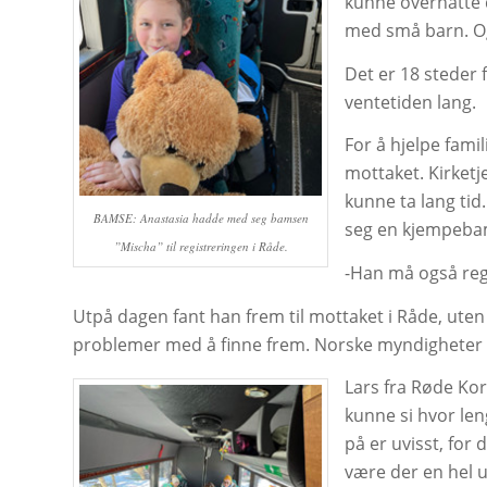
kunne overnatte 
med små barn. Og
Det er 18 steder 
ventetiden lang.
For å hjelpe fami
mottaket. Kirketj
kunne ta lang tid
BAMSE: Anastasia hadde med seg bamsen
seg en kjempebam
”Mischa” til registreringen i Råde.
-Han må også reg
Utpå dagen fant han frem til mottaket i Råde, uten
problemer med å finne frem. Norske myndigheter så
Lars fra Røde Kor
kunne si hvor leng
på er uvisst, for 
være der en hel u