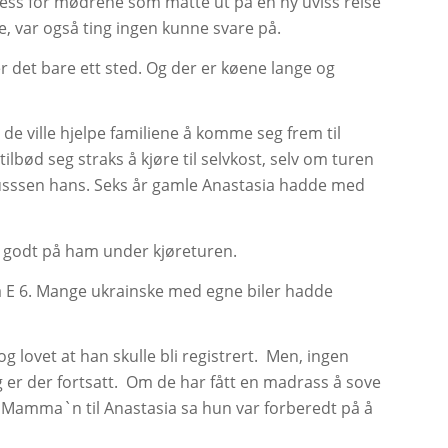
tress for mødrene som måtte ut på en ny uviss reise
, var også ting ingen kunne svare på.
r det bare ett sted. Og der er køene lange og
 de ville hjelpe familiene å komme seg frem til
ilbød seg straks å kjøre til selvkost, selv om turen
nibusssen hans. Seks år gamle Anastasia hadde med
a godt på ham under kjøreturen.
fra E 6. Mange ukrainske med egne biler hadde
 lovet at han skulle bli registrert.
Men, ingen
 er der fortsatt.
Om de har fått en madrass å sove
ite. Mamma`n til Anastasia sa hun var forberedt på å