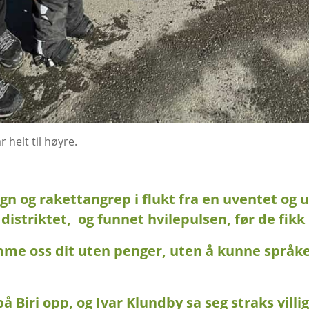
 helt til høyre.
og rakettangrep i flukt fra en uventet og uvi
distriktet,
og funnet hvilepulsen, før de fikk
mme oss dit uten penger, uten å kunne språke
 Biri opp, og Ivar Klundby sa seg straks villi