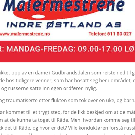
lukket opp av en dame i Gudbrandsdalen som reiste ned til 
t de hos tidligere venner, som har bosatt seg her i området, 
 og russerne satte inn egen ordfører
nylig.
e og traumatiserte etter flukten som tok over en uke, og barn
før kommet til
et trygt sted, før de fikk beskjed om at de måt
m at de kunne ta toget til Råde. Men, hvordan komme seg ti
k det til Råde, og hvor er det? Ville konduktøren forstå russis