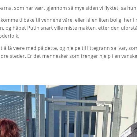
 barna, som har vært gjennom så mye siden vi flyktet, sa hun
 komme tilbake til vennene våre, eller få en liten bolig
her i
, og håpet Putin snart ville miste makten, etter den uforst
oderfolk.
t å få være med på dette, og hjelpe til littegrann sa Ivar, s
re steder. Er det mennesker som trenger hjelp i en vanskelig 