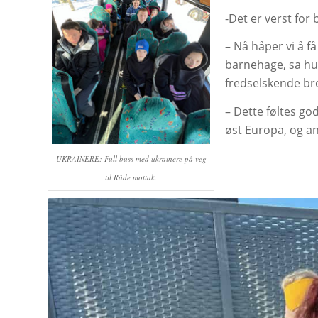
-Det er verst for
– Nå håper vi å få
barnehage, sa hun
fredselskende br
– Dette føltes god
øst Europa, og and
UKRAINERE: Full buss med ukrainere på veg
til Råde mottak.