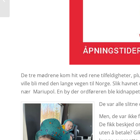
myra
De tre mødrene kom hit ved rene tilfeldigheter, p
ville bli med den lange vegen til Norge. Slik havne
nær
Mariupol. En by der ordføreren ble kidnappet
De var alle slitn
Men, de var ikke 
De fikk beskjed o
uten å betale? Gik