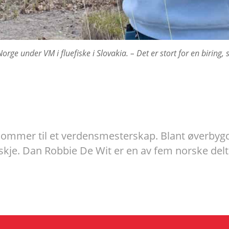
rge under VM i fluefiske i Slovakia. – Det er stort for en biring, si
kommer til et verdensmesterskap. Blant øverbygdi
t skje. Dan Robbie De Wit er en av fem norske del