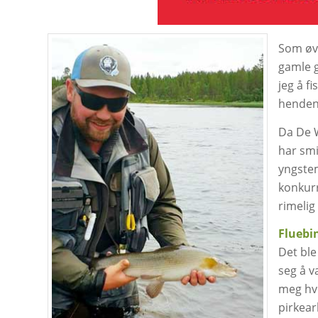
Som øve
gamle g
jeg å fi
henden
Da De W
har smi
yngstem
konkurr
rimelig
Fluebi
Det ble
seg å v
meg hvo
pirkear