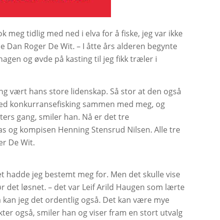
 meg tidlig med ned i elva for å fiske, jeg var ikke
e Dan Roger De Wit. – I åtte års alderen begynte
hagen og øvde på kasting til jeg fikk træler i
ing vært hans store lidenskap. Så stor at den også
t med konkurransefisking sammen med meg, og
kters gang, smiler han. Nå er det tre
as og kompisen Henning Stensrud Nilsen. Alle tre
ier De Wit.
 det hadde jeg bestemt meg for. Men det skulle vise
 det løsnet. – det var Leif Arild Haugen som lærte
 kan jeg det ordentlig også. Det kan være mye
kter også, smiler han og viser fram en stort utvalg