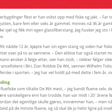
rbygdinger flest er han vokst opp med fiske og jakt. – Far tok
utten, bare fem eller seks år gammel, minnes nå 36 år gaml
ske sjøl og fikk min egen glassfiberstang. Jeg husker jeg sto i 
e.
it nådde 12 år, kjøpte han sin egen stang og siden har fisk
ttet over på to av sønnene. – Den eldste har også starte
ann ønsker å følge etter, sier han stolt, – slekter følger sle
ansefiskere i Biri, Dan Robbie De Wit, sønnen Wilhelm Tobi
 ferske i sporten. – Jeg har vel holdt på med dette i fem år, s
nding
 fluefiske som tiltalte De Wit mest, – jeg bandt fluene selv,
ære vanskeligere enn han trodde, han var midt i 20¨årene før
rdan det egentlige skulle gjøres, innrømmer han, – men nå
beid på de minste fluene, og så skal de jo helst ligne på inse