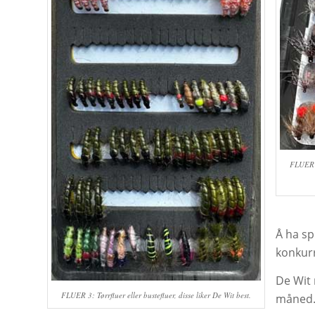
FLUER 4
Å ha sp
konkurr
De Wit 
FLUER 3: Tørrfluer eller bustefluer, disse liker De Wit best.
måned