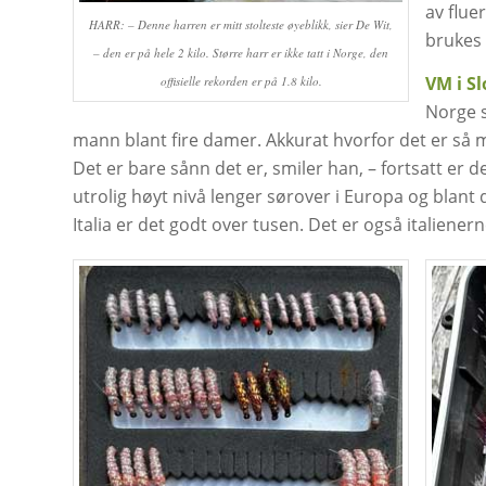
av flue
HARR: – Denne harren er mitt stolteste øyeblikk, sier De Wit,
brukes 
– den er på hele 2 kilo. Større harr er ikke tatt i Norge, den
VM i S
offisielle rekorden er på 1.8 kilo.
Norge s
mann blant fire damer. Akkurat hvorfor det er så 
Det er bare sånn det er, smiler han, – fortsatt er
utrolig høyt nivå lenger sørover i Europa og blant d
Italia er det godt over tusen. Det er også italiener