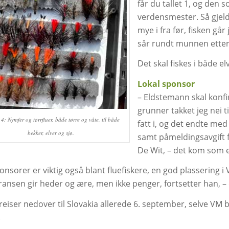
får du tallet 1, og den 
verdensmester. Så gjelde
mye i fra før, fisken går 
sår rundt munnen etter a
Det skal fiskes i både elv
Lokal sponsor
– Eldstemann skal konfi
grunner takket jeg nei ti
: Nymfer og tørrfluer, både tørre og våte, til både
fatt i, og det endte med
bekker, elver og sjø.
samt påmeldingsavgift fo
De Wit, – det kom som e
onsorer er viktig også blant fluefiskere, en god plassering 
ansen gir heder og ære, men ikke penger, fortsetter han, – d
reiser nedover til Slovakia allerede 6. september, selve VM
.