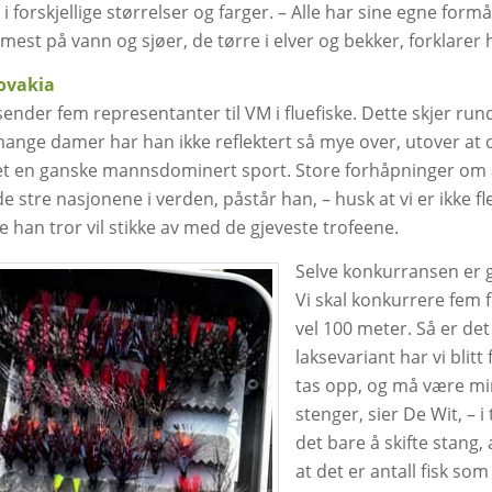
r i forskjellige størrelser og farger. – Alle har sine egne form
mest på vann og sjøer, de tørre i elver og bekker, forklarer 
lovakia
ender fem representanter til VM i fluefiske. Dette skjer rundt
mange damer har han ikke reflektert så mye over, utover at
 det en ganske mannsdominert sport. Store forhåpninger om å
e stre nasjonene i verden, påstår han, – husk at vi er ikke f
ne han tror vil stikke av med de gjeveste trofeene.
Selve konkurransen er gan
Vi skal konkurrere fem f
vel 100 meter. Så er de
laksevariant har vi blitt
tas opp, og må være min
stenger, sier De Wit, – i
det bare å skifte stang, 
at det er antall fisk s