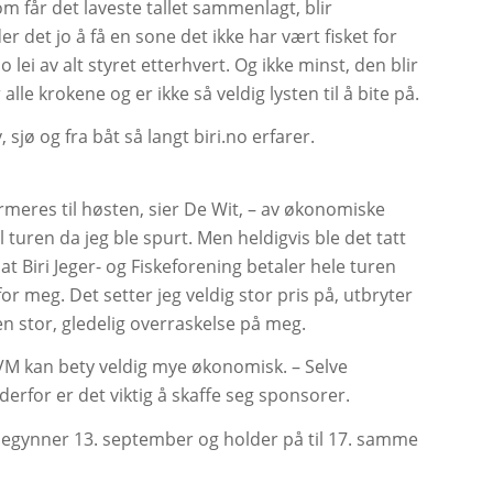
som får det laveste tallet sammenlagt, blir
r det jo å få en sone det ikke har vært fisket for
jo lei av alt styret etterhvert. Og ikke minst, den blir
lle krokene og er ikke så veldig lysten til å bite på.
, sjø og fra båt så langt biri.no erfarer.
rmeres til høsten, sier De Wit, – av økonomiske
l turen da jeg ble spurt. Men heldigvis ble det tatt
 at Biri Jeger- og Fiskeforening betaler hele turen
r meg. Det setter jeg veldig stor pris på, utbryter
n stor, gledelig overraskelse på meg.
i VM kan bety veldig mye økonomisk. – Selve
erfor er det viktig å skaffe seg sponsorer.
 begynner 13. september og holder på til 17. samme