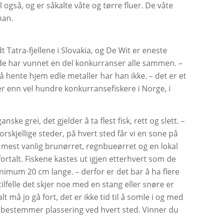
ål også, og er såkalte våte og tørre fluer. De våte
han.
 Tatra-fjellene i Slovakia, og De Wit er eneste
 de har vunnet en del konkurranser alle sammen. –
 hente hjem edle metaller har han ikke. – det er et
ler enn vel hundre konkurransefiskere i Norge, i
ske grei, det gjelder å ta flest fisk, rett og slett. –
orskjellige steder, på hvert sted får vi en sone på
t mest vanlig brunørret, regnbueørret og en lokal
 fortalt. Fiskene kastes ut igjen etterhvert som de
imum 20 cm lange. – derfor er det bar å ha flere
 tilfelle det skjer noe med en stang eller snøre er
alt må jo gå fort, det er ikke tid til å somle i og med
om bestemmer plassering ved hvert sted. Vinner du