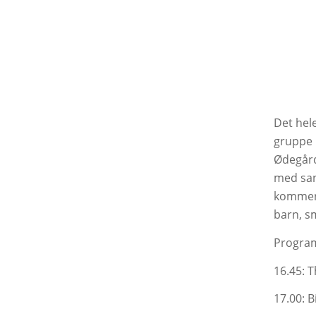
Det hel
gruppe b
Ødegård.
med san
kommer 
barn, s
Program
16.45: 
17.00: B