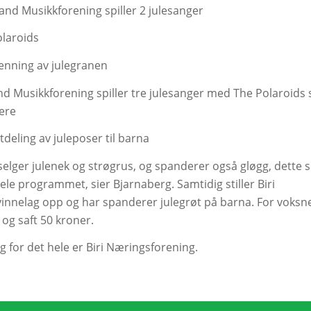
rand Musikkforening spiller 2 julesanger
olaroids
Tenning av julegranen
and Musikkforening spiller tre julesanger med The Polaroids
ere
tdeling av juleposer til barna
selger julenek og strøgrus, og spanderer også gløgg, dette s
le programmet, sier Bjarnaberg. Samtidig stiller Biri
innelag opp og har spanderer julegrøt på barna. For voksn
 og saft 50 kroner.
g for det hele er Biri Næringsforening.