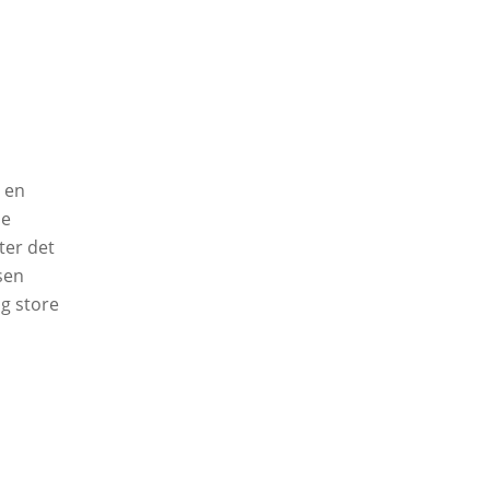
 en
je
ter det
sen
g store