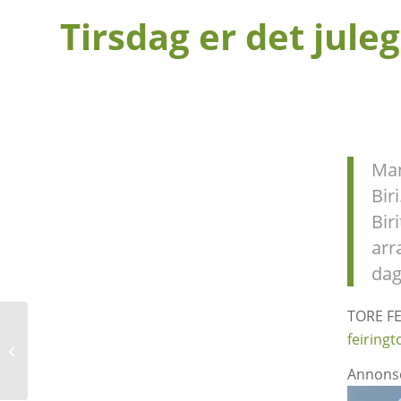
Tirsdag er det juleg
Man
Bir
Bir
arr
dag
TORE FE
feiring
Biri Landhandleri feirer
ett år
Annons