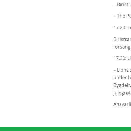
– Birist
– The P
17.20: 
Biristr
forsang
17.30: U
– Lions 
under he
Bygdekv
julegrøt
Ansvarli