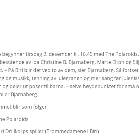
e begynner tirsdag 2. desember kl. 16.45 med The Polaroids,
estående av Ida Christine B. Bjarnaberg, Marte Elton og Sil
 – På Biri blir det ved to av dem, sier Bjarnaberg. Så fortset
g og musikk, tenning av julegranen og mer sang før julenis
og deler ut poser til barna, – selve høydepunktet for små o
miler Bjarnaberg.
met blir som følger
The Polaroids
iri Drillkorps spiller (Trommedamene i Biri)