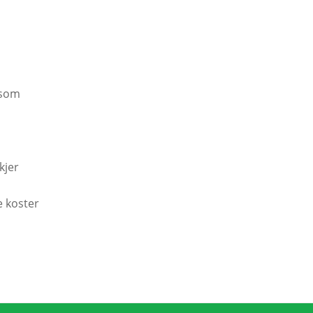
 som
kjer
e koster