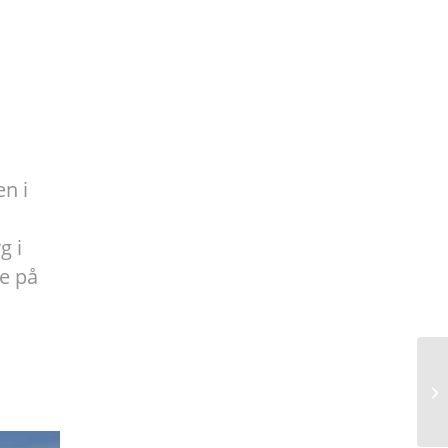
en i
g i
re på