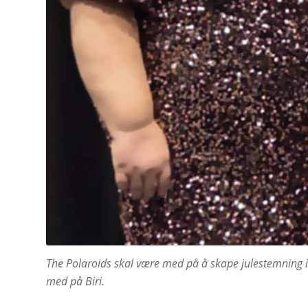
The Polaroids skal være med på å skape julestemning i B
med på Biri.