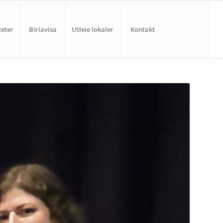
teter
Biriavisa
Utleie lokaler
Kontakt