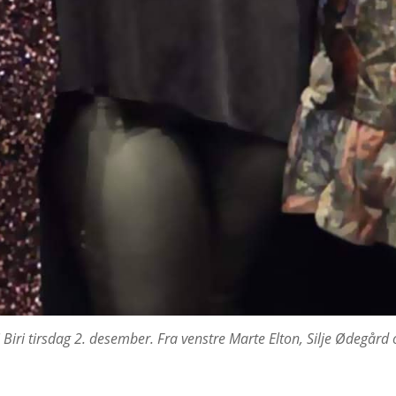
iri tirsdag 2. desember. Fra venstre Marte Elton, Silje Ødegård o