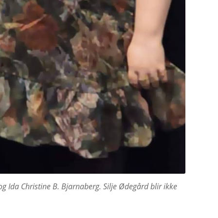
g Ida Christine B. Bjarnaberg. Silje Ødegård blir ikke