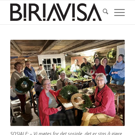
SOSIALE: – Vi møtes for det sosiale, det er stas å gjøre