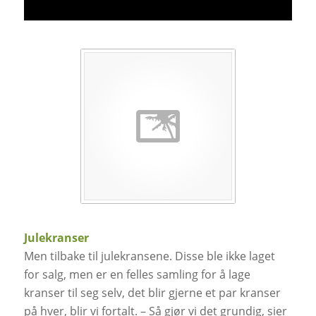
Julekranser
Men tilbake til julekransene. Disse ble ikke laget
for salg, men er en felles samling for å lage
kranser til seg selv, det blir gjerne et par kranser
på hver, blir vi fortalt. – Så gjør vi det grundig, sier