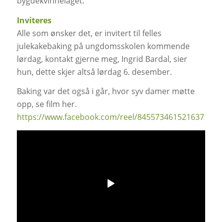
bygdekvinnelaget.
Inviteres
Alle som ønsker det, er invitert til felles
julekakebaking på ungdomsskolen kommende
lørdag, kontakt gjerne meg, Ingrid Bardal, sier
hun, dette skjer altså lørdag 6. desember.
Baking var det også i går, hvor syv damer møtte
opp, se film her.
https://www.facebook.com/reel/845573461521637