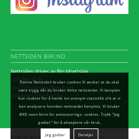
NETTSIDEN BIRI.NO
Nettsiden drives av Biri Idrettslag.
post@biriil.no
Denne Nettsiden bruker cookies Vi ønsker at du skal
Send inn forslag til innhold:
være trygg når du bruker dette nettstedet. Vi benytter
Redaktør:
Tore Feiring
kun cookies for å hente inn anonym statistikk slik at vi
kan analysere hvordan nettstedet benyttes. Vi bruker
IKKE noen form for annonserings- cookies. Trykk "Jeg
godtar" for å akseptere vår bruk.
Jeg godtar
Detaljer
© Kopirett - Biri.no. - Utvikling og design av
Komplettweb
.