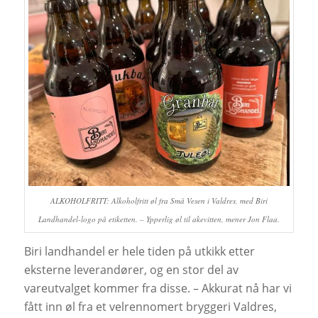
ALKOHOLFRITT: Alkoholfritt øl fra Små Vesen i Valdres, med Biri
Landhandel-logo på etiketten. – Ypperlig øl til akevitten, mener Jon Flaa.
Biri landhandel er hele tiden på utkikk etter
eksterne leverandører, og en stor del av
vareutvalget kommer fra disse. – Akkurat nå har vi
fått inn øl fra et velrennomert bryggeri Valdres,