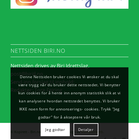
NETTSIDEN BIRI.NO
Nettsiden drives av Biri Idrettslag.
post@biriil.no
Denne Nettsiden bruker cookies Vi ønsker at du skal
Send inn forslag til innhold:
være trygg når du bruker dette nettstedet. Vi benytter
Redaktør:
Tore Feiring
kun cookies for å hente inn anonym statistikk slik at vi
kan analysere hvordan nettstedet benyttes. Vi bruker
IKKE noen form for annonserings- cookies. Trykk "Jeg
godtar" for å akseptere vår bruk.
Jeg godtar
Detaljer
© Kopirett - Biri.no. - Utvikling og design av
Komplettweb
.