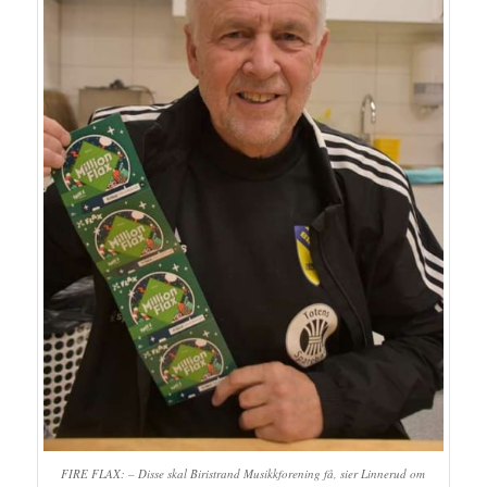
FIRE FLAX: – Disse skal Biristrand Musikkforening få, sier Linnerud om