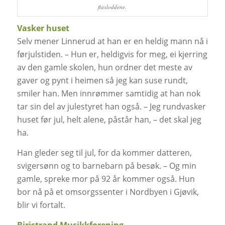
flaxloddene.
Vasker huset
Selv mener Linnerud at han er en heldig mann nå i
førjulstiden. – Hun er, heldigvis for meg, ei kjerring
av den gamle skolen, hun ordner det meste av
gaver og pynt i heimen så jeg kan suse rundt,
smiler han. Men innrømmer samtidig at han nok
tar sin del av julestyret han også. – Jeg rundvasker
huset før jul, helt alene, påstår han, – det skal jeg
ha.
Han gleder seg til jul, for da kommer datteren,
svigersønn og to barnebarn på besøk. – Og min
gamle, spreke mor på 92 år kommer også. Hun
bor nå på et omsorgssenter i Nordbyen i Gjøvik,
blir vi fortalt.
Biristrand Musikkforening