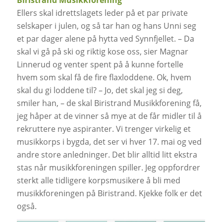
Ellers skal idrettslagets leder på et par private
selskaper i julen, og så tar han og hans Unni seg
et par dager alene på hytta ved Synnfjellet. – Da
skal vi gå på ski og riktig kose oss, sier Magnar
Linnerud og venter spent på å kunne fortelle
hvem som skal få de fire flaxloddene.
Ok, hvem
skal du gi loddene til?
– Jo, det skal jeg si deg,
smiler han, – de skal Biristrand Musikkforening få,
jeg håper at de vinner så mye at de får midler til å
rekruttere nye aspiranter. Vi trenger virkelig et
musikkorps i bygda, det ser vi hver 17. mai og ved
andre store anledninger. Det blir alltid litt ekstra
stas når musikkforeningen spiller. Jeg oppfordrer
sterkt alle tidligere korpsmusikere å bli med
musikkforeningen på Biristrand. Kjekke folk er det
også.