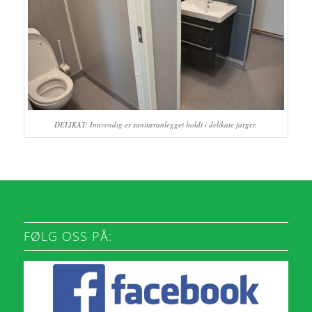
DELIKAT: Innvendig er sanitæranlegget holdt i delikate farger.
FØLG OSS PÅ: