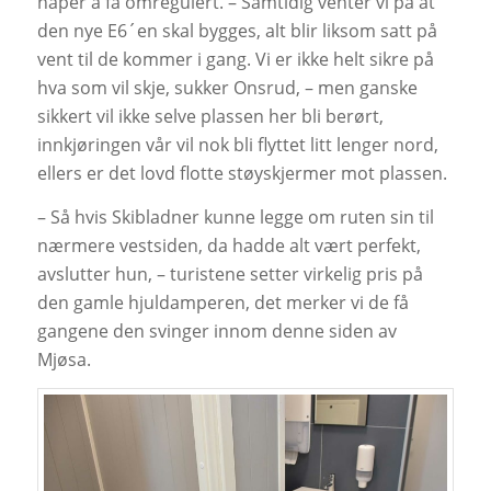
håper å få omregulert. – Samtidig venter vi på at
den nye E6´en skal bygges, alt blir liksom satt på
vent til de kommer i gang. Vi er ikke helt sikre på
hva som vil skje, sukker Onsrud, – men ganske
sikkert vil ikke selve plassen her bli berørt,
innkjøringen vår vil nok bli flyttet litt lenger nord,
ellers er det lovd flotte støyskjermer mot plassen.
– Så hvis Skibladner kunne legge om ruten sin til
nærmere vestsiden, da hadde alt vært perfekt,
avslutter hun, – turistene setter virkelig pris på
den gamle hjuldamperen, det merker vi de få
gangene den svinger innom denne siden av
Mjøsa.