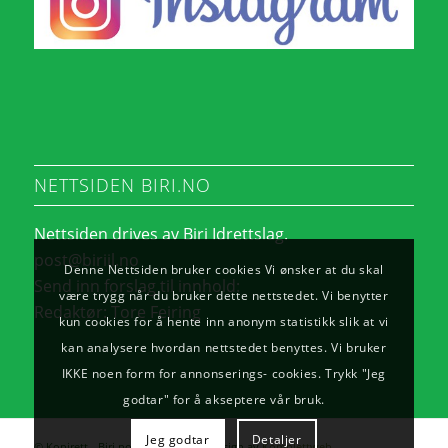
NETTSIDEN BIRI.NO
Nettsiden drives av Biri Idrettslag.
post@biriil.no
Denne Nettsiden bruker cookies Vi ønsker at du skal
Send inn forslag til innhold:
være trygg når du bruker dette nettstedet. Vi benytter
Redaktør:
Tore Feiring
kun cookies for å hente inn anonym statistikk slik at vi
kan analysere hvordan nettstedet benyttes. Vi bruker
IKKE noen form for annonserings- cookies. Trykk "Jeg
godtar" for å akseptere vår bruk.
Jeg godtar
Detaljer
© Kopirett - Biri.no. - Utvikling og design av
Komplettweb
.