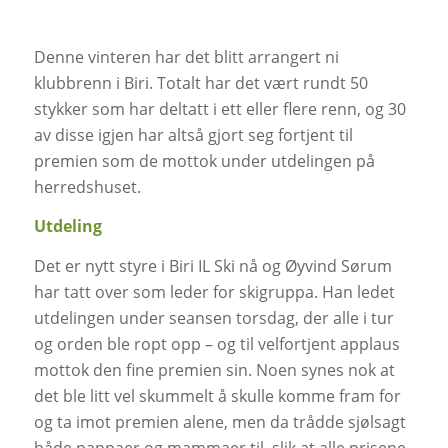
Denne vinteren har det blitt arrangert ni
klubbrenn i Biri. Totalt har det vært rundt 50
stykker som har deltatt i ett eller flere renn, og 30
av disse igjen har altså gjort seg fortjent til
premien som de mottok under utdelingen på
herredshuset.
Utdeling
Det er nytt styre i Biri IL Ski nå og Øyvind Sørum
har tatt over som leder for skigruppa. Han ledet
utdelingen under seansen torsdag, der alle i tur
og orden ble ropt opp – og til velfortjent applaus
mottok den fine premien sin. Noen synes nok at
det ble litt vel skummelt å skulle komme fram for
og ta imot premien alene, men da trådde sjølsagt
både pappaer og mammaer til, slik at alle prisene