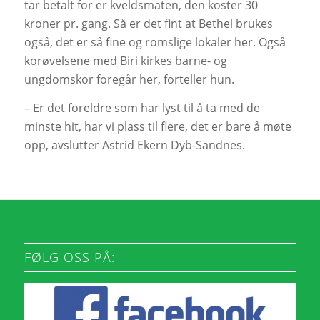
tar betalt for er kveldsmaten, den koster 30
kroner pr. gang. Så er det fint at Bethel brukes
også, det er så fine og romslige lokaler her. Også
korøvelsene med Biri kirkes barne- og
ungdomskor foregår her, forteller hun.
– Er det foreldre som har lyst til å ta med de
minste hit, har vi plass til flere, det er bare å møte
opp, avslutter Astrid Ekern Dyb-Sandnes.
FØLG OSS PÅ: