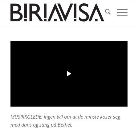
MUSIKKGLEDE: Ingen tvil om at de minste koser seg
med dans og sang på Bethel.