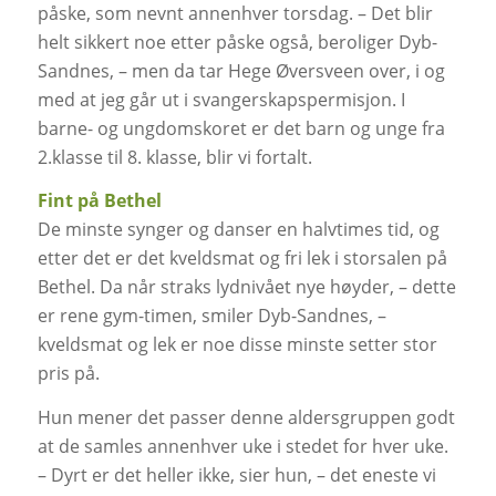
påske, som nevnt annenhver torsdag. – Det blir
helt sikkert noe etter påske også, beroliger Dyb-
Sandnes, – men da tar Hege Øversveen over, i og
med at jeg går ut i svangerskapspermisjon. I
barne- og ungdomskoret er det barn og unge fra
2.klasse til 8. klasse, blir vi fortalt.
Fint på Bethel
De minste synger og danser en halvtimes tid, og
etter det er det kveldsmat og fri lek i storsalen på
Bethel. Da når straks lydnivået nye høyder, – dette
er rene gym-timen, smiler Dyb-Sandnes, –
kveldsmat og lek er noe disse minste setter stor
pris på.
Hun mener det passer denne aldersgruppen godt
at de samles annenhver uke i stedet for hver uke.
– Dyrt er det heller ikke, sier hun, – det eneste vi