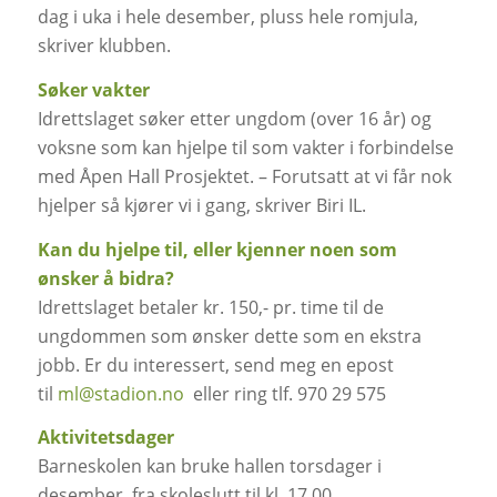
dag i uka i hele desember, pluss hele romjula,
skriver klubben.
Søker vakter
Idrettslaget søker etter ungdom (over 16 år) og
voksne som kan hjelpe til som vakter i forbindelse
med Åpen Hall Prosjektet. – Forutsatt at vi får nok
hjelper så kjører vi i gang, skriver Biri IL.
Kan du hjelpe til, eller kjenner noen som
ønsker å bidra?
Idrettslaget betaler kr. 150,- pr. time til de
ungdommen som ønsker dette som en ekstra
jobb. Er du interessert, send meg en epost
til
ml@stadion.no
eller ring tlf. 970 29 575
Aktivitetsdager
Barneskolen kan bruke hallen torsdager i
desember, fra skoleslutt til kl. 17.00