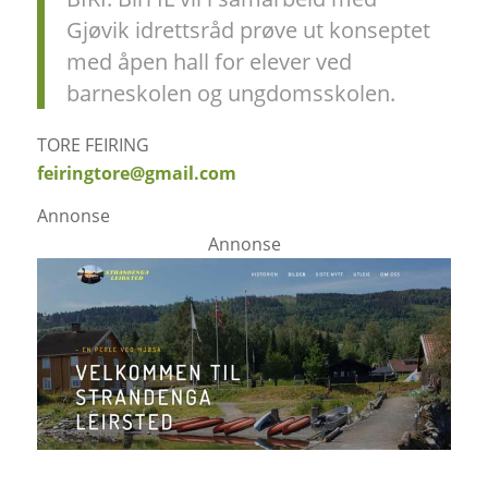
Gjøvik idrettsråd prøve ut konseptet
med åpen hall for elever ved
barneskolen og ungdomsskolen.
TORE FEIRING
feiringtore@gmail.com
Annonse
Annonse