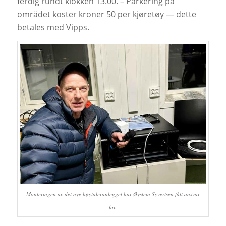
ferdig rundt klokken 13.00. – Parkering på
området koster kroner 50 per kjøretøy — dette
betales med Vipps.
Monteringen av det nye høytaleranlegget har Øystein Syvertsen fått ansvar
for.