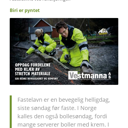
Biri er pyntet
Fastelavn er en bevegelig helligdag,
siste søndag før faste. I Norge
kalles den også bollesøndag, fordi
mange serverer boller med krem. I