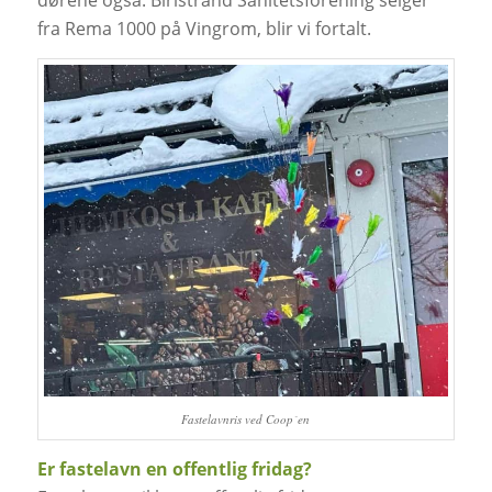
dørene også. Biristrand Sanitetsforening selger
fra Rema 1000 på Vingrom, blir vi fortalt.
Fastelavnris ved Coop´en
Er fastelavn en offentlig fridag?