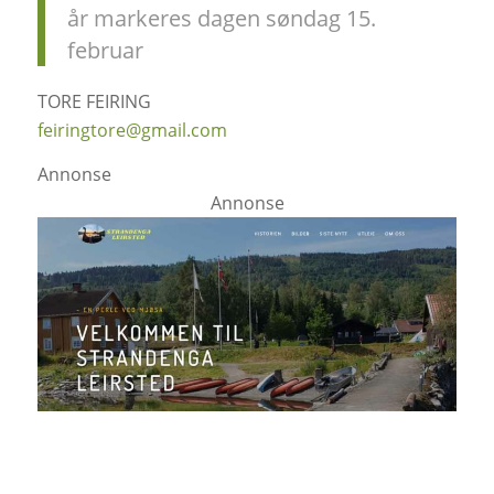
år markeres dagen søndag 15.
februar
TORE FEIRING
feiringtore@gmail.com
Annonse
Annonse