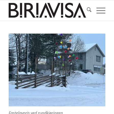
Fastelavnris ved rundkjøringen