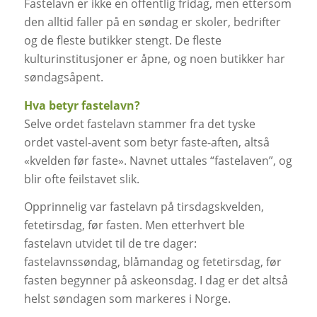
Fastelavn er ikke en offentlig fridag, men ettersom
den alltid faller på en søndag er skoler, bedrifter
og de fleste butikker stengt. De fleste
kulturinstitusjoner er åpne, og noen butikker har
søndagsåpent.
Hva betyr fastelavn?
Selve ordet fastelavn stammer fra det tyske
ordet
vastel-avent
som betyr
faste-aften
, altså
«kvelden før faste». Navnet uttales “fastelaven”, og
blir ofte feilstavet slik.
Opprinnelig var fastelavn på tirsdagskvelden,
fetetirsdag, før fasten. Men etterhvert ble
fastelavn utvidet til de tre dager:
fastelavnssøndag, blåmandag og fetetirsdag, før
fasten begynner på askeonsdag. I dag er det altså
helst søndagen som markeres i Norge.