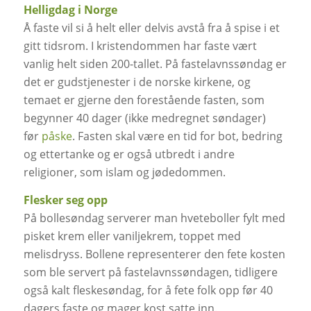
Helligdag i Norge
Å faste vil si å helt eller delvis avstå fra å spise i et
gitt tidsrom. I kristendommen har faste vært
vanlig helt siden 200-tallet. På fastelavnssøndag er
det er gudstjenester i de norske kirkene, og
temaet er gjerne den forestående fasten, som
begynner 40 dager (ikke medregnet søndager)
før
påske
. Fasten skal være en tid for bot, bedring
og ettertanke og er også utbredt i andre
religioner, som islam og jødedommen.
Flesker seg opp
På bollesøndag serverer man hveteboller fylt med
pisket krem eller vaniljekrem, toppet med
melisdryss. Bollene representerer den fete kosten
som ble servert på fastelavnssøndagen, tidligere
også kalt fleskesøndag, for å fete folk opp før 40
dagers faste og mager kost satte inn.