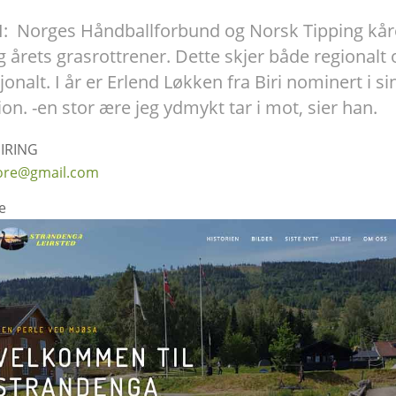
I:
Norges Håndballforbund og Norsk Tipping kår
ig årets grasrottrener. Dette skjer både regionalt 
jonalt. I år er Erlend Løkken fra Biri nominert i si
ion. -en stor ære jeg ydmykt tar i mot, sier han.
IRING
tore@gmail.com
e