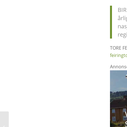
BIR
årl
nas
reg
TORE FE
feiring
Annons
Jubileumskomiteen er i