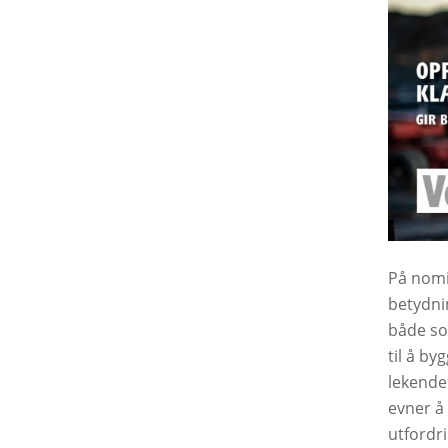
På nomi
betydnin
både so
til å by
lekende
evner å
utfordr