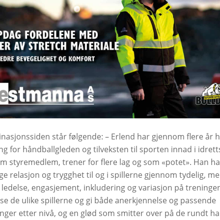
nasjonssiden står følgende: – Erlend har gjennom flere år h
g for håndballgleden og tilveksten til sporten innad i idrett
m styremedlem, trener for flere lag og som «potet». Han ha
gge relasjon og trygghet til og i spillerne gjennom tydelig, m
 ledelse, engasjement, inkludering og variasjon på treninge
 se de ulike spillerne og gi både anerkjennelse og passende
inger etter nivå, og en glød som smitter over på de rundt h