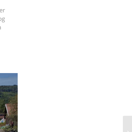
er
og
n