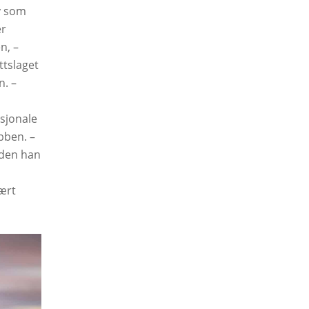
ry som
er
n, –
ttslaget
n. –
asjonale
bben. –
iden han
vært