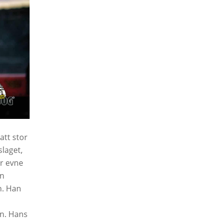
att stor
slaget,
r evne
en
n. Han
an. Hans