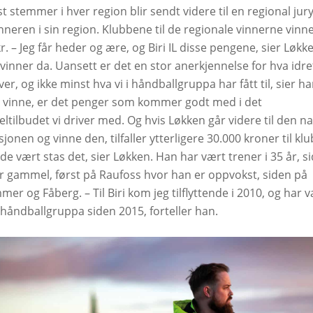
t stemmer i hver region blir sendt videre til en regional ju
nneren i sin region. Klubbene til de regionale vinnerne vinn
r. – Jeg får heder og ære, og Biri IL disse pengene, sier Løkke
 vinner da. Uansett er det en stor anerkjennelse for hva idre
river, og ikke minst hva vi i håndballgruppa har fått til, sier ha
vi vinne, er det penger som kommer godt med i det
eltilbudet vi driver med. Og hvis Løkken går videre til den n
onen og vinne den, tilfaller ytterligere 30.000 kroner til klu
e vært stas det, sier Løkken. Han har vært trener i 35 år, s
år gammel, først på Raufoss hvor han er oppvokst, siden på
mer og Fåberg. – Til Biri kom jeg tilflyttende i 2010, og har 
 håndballgruppa siden 2015, forteller han.