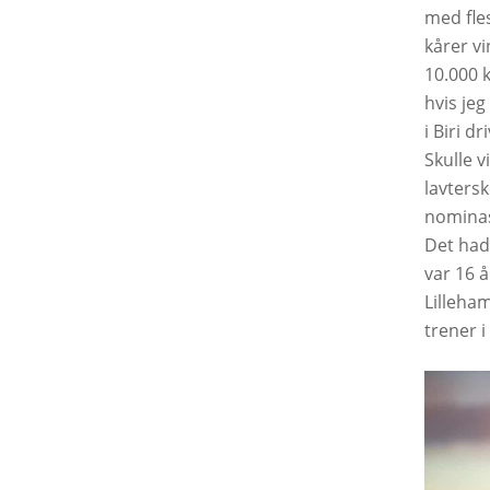
med fles
kårer vi
10.000 k
hvis jeg
i Biri d
Skulle 
lavtersk
nominasj
Det hadd
var 16 
Lilleham
trener i