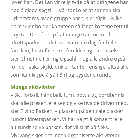
lover han. Det kan virkelig tyde på at biringene har
noe å glede seg til. – Vår tanke er at sangen skal
urfremføres av en gruppe barn, sier Yigit. Hvilke
barn? Her holder komiteen så langt kortene tett til
brystet. De håper på at mange tar turen til
Idrettsparken, – det skal være en dag for hele
familien, besteforeldre, foreldre og barna selv,
sier Christine Feiring Opsahl, – og alle andre også,
for den saks skyld, onkler, tanter, enslige, altså alle
som kan krype å gå i Biri og bygdene rundt.
Mange aktiviteter
– Ski, fotball, håndball, turn, bowls og bordtennis
skal alle presentere seg og vise hva de driver med,
sier Eivind Bakken, – plassert på sentrale plasser
rundt i Idrettsparken. Vi har valgt å konsentrere
alt rundt selve parken, det vil si at på f.eks.
Myrvang skjer det ingen organiserte aktiviteter