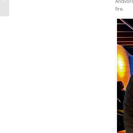
Andvord 
Øverbygda
fire.