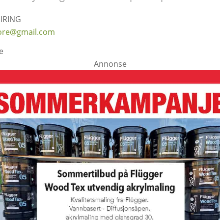
IRING
tore@gmail.com
e
Annonse