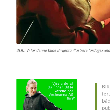
BLID: Vi lar denne blide Birijenta illustrere lørdagskve
BIR
før
båd
pub