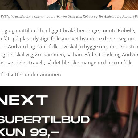
MEN: Vi utvikler dette sammen, sa travbanens Stein Erik Robøle og Tor Andvord fra Pitstop Mj
ing og mattilbud har ligget brakk her lenge, mente Robøle, –
ha fått på plass dyktige folk som vet hva dette dreier seg om,
t til Andvord og hans folk, – vi skal jo bygge opp dette sakt
, og det skal vi gjøre sammen, sa han. Både Robøle og Andvo
t særdeles travelt, så det ble ikke mange ord biri.no fikk.
 fortsetter under annonen