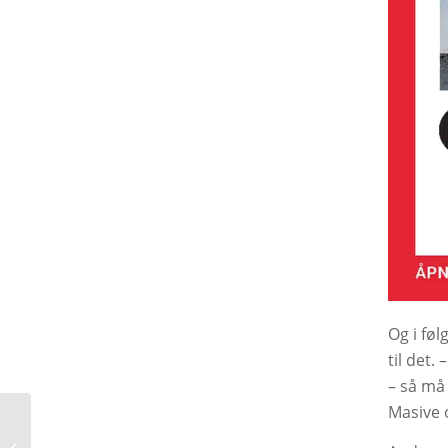
Og i føl
til det.
– så må
Masive o
130 år med bedehus i