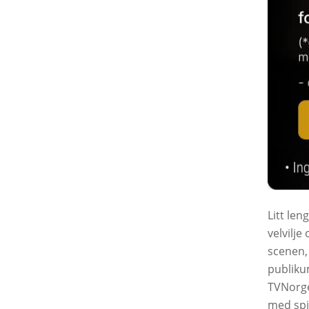
Litt len
velvilje
scenen, 
publiku
TVNorge.
med spi