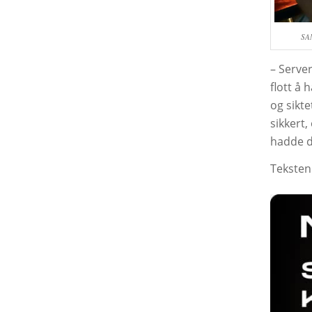
SAM
– Server
flott å 
og sikte
sikkert
hadde de
Teksten