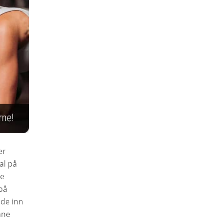
er
kal på
ye
på
ede inn
nne