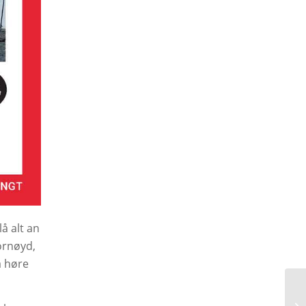
å alt an
fornøyd,
å høre