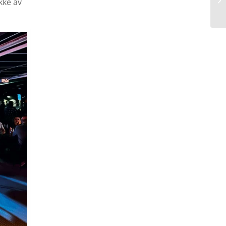
kke av