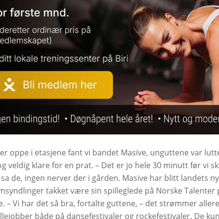
ger oppe i etasjene fant vi bandet Masive, unguttene var lutt
 og veldig klare for en prat. – Det er jo hele 30 minutt før vi s
sa de, ingen nerver der i gården. Masive har blitt landets n
msyndlinger takket være sin spilleglede på Norske Talenter 
 – Vi har det så bra, fortalte guttene, – det strømmer aller
llejobber både på dansefestivaler og rockefestivaler. De ku