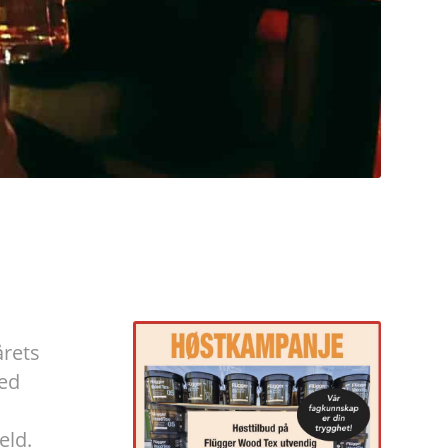
årets
Med
eld.