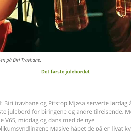
lden på Biri Travbane.
Det første julebordet
I: Biri travbane og Pitstop Mjøsa serverte lørdag 
ste julebord for biringene og andre tilreisende. 
e V65, middag og dans med de nye
likumsyndlingene Masive håpet de på en livat kv