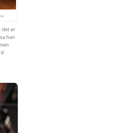
øsa.
 det er
 sa han
e men
rd