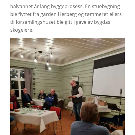
halvannet år lang byggeprosess. En stuebygning
ble flyttet fra gården Herberg og tømmeret ellers
til forsamlingshuset ble gitt i gave av bygdas
skogeiere.