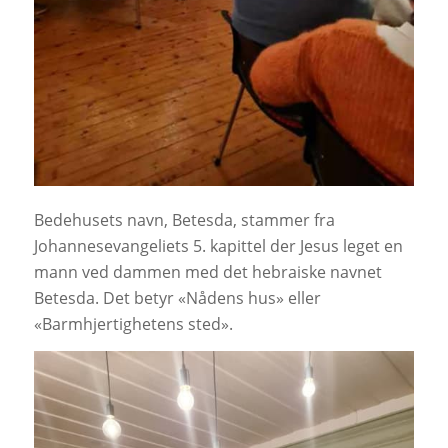
Bedehusets navn, Betesda, stammer fra
Johannesevangeliets 5. kapittel der Jesus leget en
mann ved dammen med det hebraiske navnet
Betesda. Det betyr «Nådens hus» eller
«Barmhjertighetens sted».