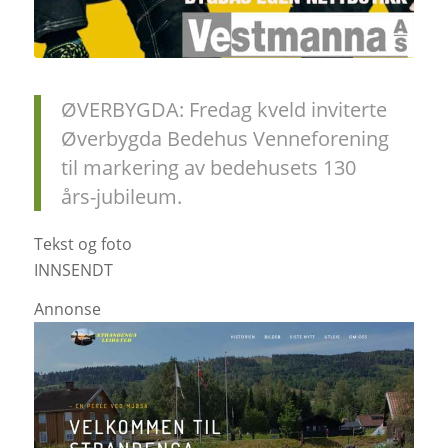
ØVERBYGDA: Fredag kveld inviterte
Øverbygda Bedehus Venneforening
til markering av bedehusets 130
års-jubileum.
Tekst og foto
INNSENDT
Annonse