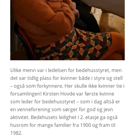
Ulike menn var i ledelsen for bedehusstyret, men
det var tidlig plass for kvinner både i styre og stell
– også som forkynnere. Her skulle ikke kvinner tie i
forsamlingen! Kirsten Hovde var første kvinne
som leder for bedehusstyret – som i dag altså er
en venneforening som sørger for god og jevn
aktivitet. Bedehusets leilighet i 2. etasje ga også
husrom for mange familier fra 1900 og fram til
1982.