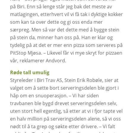
på Biri. Enn så lenge står jeg bak det meste av
matlagingen, etterhvert vil vi få tak i dyktige kokker
som kan ta over dette og gi oss enda mer
særpreg. Men så var det dette med å bygge stein
på stein da, minner han oss på. Han er klar og
tydelig på at det er mer enn pizza som serveres på
PitStop Mjøsa. – Likevel får vi mye skryt for pizzaen
vår, reklamerer Andvord.
Røde tall umulig
Styreleder i Biri Trav AS, Stein Erik Robøle, sier at
valget om å sette bort serveringsdelen ble gjort i
håp om en snuoperasjon. – Vi har siden
travbanen ble bygd drevet serveringsdelen selv,
uten stort hell egentlig, så etter at vi i fjor tapte vel
en halv million på serveringsdelen alene, så vi oss
nødt til å ta grep og søkte etter drivere. – Vi falt