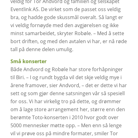
veldig for Tor Andvord og familien og selskapet
Eventlink AS. De virket som de passet oss veldig
bra, og hadde gode skussmål overalt. Så langt er
vi veldig fornøyde med den avgjørelsen og ikke
minst samarbeidet, skryter Robøle. – Med å sette
bort driften, og med den avtalen vi har, er nå røde
tall på denne delen umulig.
Små konserter
Både Andvord og Robøle har store forhåpninger
til Biri. – I og rundt bygda vil det skje veldig mye i
årene framover, sier Andvord, – det er dette vi har
sett og som gjør denne satsningen vår så spesiell
for oss. Vi har virkelig tro på dette, og drømmer
om å lage store arrangement her, større enn den
berømte Toto-konserten i 2010 hvor godt over
5000 mennesker møtte opp. – Men enn så lenge
vil vi prøve oss på mindre formater, smiler Tor