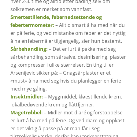
hver 2-3. time og alltid etter bading selv om
solkremen er merket som vannfast.
Smertestillende, febernedsettende og
febertermometer:
– Alltid smart å ha med når du
er på ferie, og ved mistanke om feber er det nyttig
å ha en febermåler tilgjengelig, sier hun bestemt.
Sårbehandling:
– Det er lurt å pakke med seg
sårbehandling som sårsalve, desinfisering, plaster
og kompresser i ulike størrelser. En ting til er
Arsenijevic sikker på: – Gnagsårplaster er et
«must» å ha med seg hvis du planlegger en ferie
med mye gåing.
Insektmidler:
– Myggmiddel, kløestillende krem,
lokalbedøvende krem og flåttfjerner.
Magetrøbbel:
– Midler mot diaré og forstoppelse
er lurt å ha med på ferie. Og ved diare og oppkast
er det viktig å passe på at man får i seg
tilstrekkelig væske, derfor kan væskeerstatning