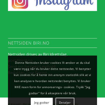
NETTSIDEN BIRI.NO
Nettsiden drives av Biri Idrettslag.
post@biriil.no
Denne Nettsiden bruker cookies Vi ønsker at du skal
Send inn forslag til innhold:
være trygg når du bruker dette nettstedet. Vi benytter
Redaktør:
Tore Feiring
kun cookies for å hente inn anonym statistikk slik at vi
kan analysere hvordan nettstedet benyttes. Vi bruker
IKKE noen form for annonserings- cookies. Trykk "Jeg
godtar" for å akseptere vår bruk.
Jeg godtar
Detaljer
© Kopirett - Biri.no. - Utvikling og design av
Komplettweb
.