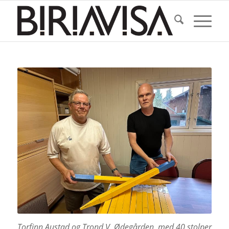
Torfinn Austad og Trond V. Ødegården med 40 stolper