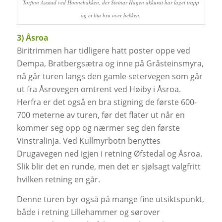
Torfinn Austad ved Honnebakken, der Steinar Hagen akkurat har laget trapp
og ei lita bru over bekken.
3) Åsroa
Biritrimmen har tidligere hatt poster oppe ved
Dempa, Bratbergsætra og inne på Gråsteinsmyra,
nå går turen langs den gamle setervegen som går
ut fra Åsrovegen omtrent ved Høiby i Åsroa.
Herfra er det også en bra stigning de første 600-
700 meterne av turen, før det flater ut når en
kommer seg opp og nærmer seg den første
Vinstralinja. Ved Kullmyrbotn benyttes
Drugavegen ned igjen i retning Øfstedal og Åsroa.
Slik blir det en runde, men det er sjølsagt valgfritt
hvilken retning en går.
Denne turen byr også på mange fine utsiktspunkt,
både i retning Lillehammer og sørover