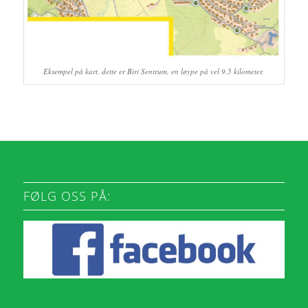
Eksempel på kart, dette er Biri Sentrum, en løype på vel 9,5 kilometer.
FØLG OSS PÅ: