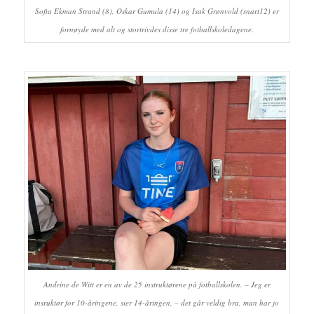
Sofia Ekman Strand (8), Oskar Gumula (14) og Isak Grønvold (snart12) er
fornøyde med alt og stortrivdes disse tre fotballskoledagene.
Andrine de Witt er en av de 25 instruktørene på fotballskolen. – Jeg er
insruktør for 10-åringene, sier 14-åringen, – det går veldig bra, man har jo