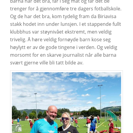
barna har det bra, får i seg mat og får det de
trenger for å gjennomføre tre dagers fotballskole.
Og de har det bra, kom tydelig fram da Biriavisa
stakk hodet inn under lunsjen. I et stappende fullt
klubbhus var støynivået ekstremt, men veldig
trivelig. Å høre veldig fornøyde barn kose seg
høylytt er av de gode tingene i verden. Og veldig
morsomt for en skarve journalist når alle barna
svært gjerne ville bli tatt bilde av.