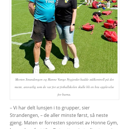
Morten Strandengen og Hanne Vange Nygjerdet hadde stålkontroll på det
meste, ansvarlig som de var for at fotballskolen skulle bli en bra opplevelse
for barna.
– Vi har delt lunsjen i to grupper, sier
Strandengen, – de aller minste først, så neste
gjeng. Maten er forresten sponset av Honne Gym,