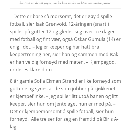
kontroll på de litt yngre, smiler hun under en liten vannmelonpause.
– Dette er bare så morsomt, det er gøy å spille
fotball, sier Isak Grønvold. 12-åringen (snart!)
spiller på gutter 12 og gleder seg over tre dager
med fotball og fint vær, også Oskar Gumula (14) er
enig i det. – Jeg er keeper og har hatt bra
keepertrening her, sier han og sammen med Isak
er han veldig fornøyd med maten. – Kjempegod,
er deres klare dom.
8 år gamle Sofia Ekman Strand er like fornøyd som
guttene og synes at de som jobber på kjøkkenet
er kjempeflinke. – Jeg spiller litt utpå banen og litt
keeper, sier hun om jentelaget hun er med på. –
Det er kjempemorsomt å spille fotball, sier hun
fornøyd. Alle tre ser for seg en framtid på Biris A-
lag.