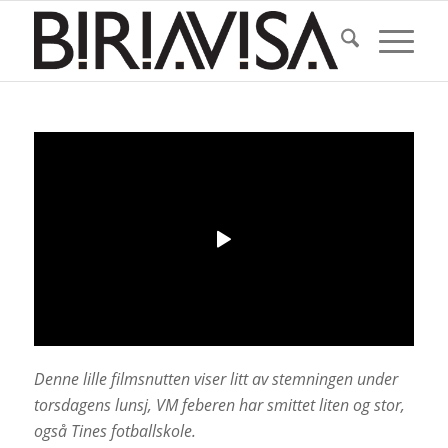
Denne lille filmsnutten viser litt av stemningen under
torsdagens lunsj, VM feberen har smittet liten og stor,
også Tines fotballskole.