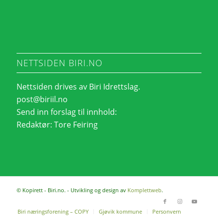
NETTSIDEN BIRI.NO
Nettsiden drives av Biri Idrettslag.
post@biriil.no
Send inn forslag til innhold:
Redaktør:
Tore Feiring
© Kopirett - Biri.no. - Utvikling og design av
Komplettweb
.
Biri næringsforening – COPY
Gjøvik kommune
Personvern