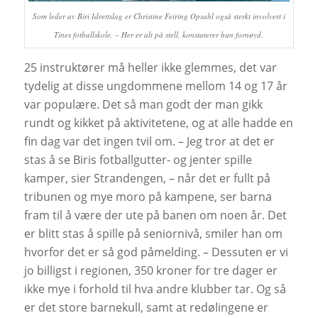
Som leder av Biri Idrettslag er Christine Feiring Opsahl også sterkt involvert i
Tines fotballskole. – Her er alt på stell, konstaterer hun fornøyd.
25 instruktører må heller ikke glemmes, det var
tydelig at disse ungdommene mellom 14 og 17 år
var populære. Det så man godt der man gikk
rundt og kikket på aktivitetene, og at alle hadde en
fin dag var det ingen tvil om. – Jeg tror at det er
stas å se Biris fotballgutter- og jenter spille
kamper, sier Strandengen, – når det er fullt på
tribunen og mye moro på kampene, ser barna
fram til å være der ute på banen om noen år. Det
er blitt stas å spille på seniornivå, smiler han om
hvorfor det er så god påmelding. – Dessuten er vi
jo billigst i regionen, 350 kroner for tre dager er
ikke mye i forhold til hva andre klubber tar. Og så
er det store barnekull, samt at redølingene er