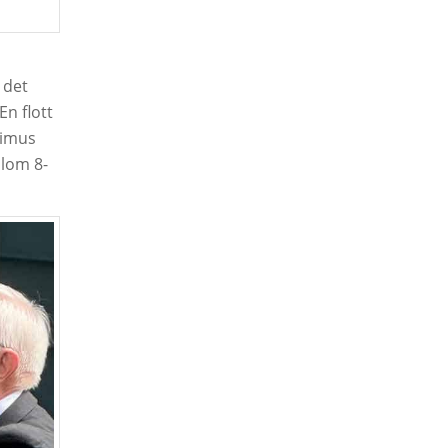
 det
En flott
rimus
llom 8-