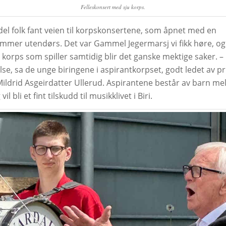
Felleskonsert med sju korps.
del folk fant veien til korpskonsertene, som åpnet med en
ummer utendørs. Det var Gammel Jegermarsj vi fikk høre, og
korps som spiller samtidig blir det ganske mektige saker. – 
lse, sa de unge biringene i aspirantkorpset, godt ledet av p
ildrid Asgeirdatter Ullerud. Aspirantene består av barn me
vil bli et fint tilskudd til musikklivet i Biri.