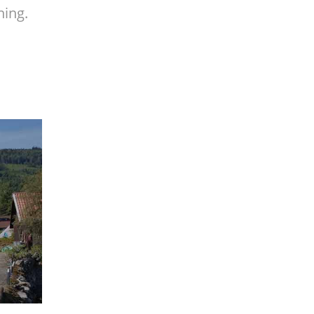
ing.
Annonse