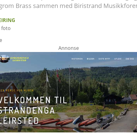
grom Brass sammen med Biristrand Musikkforen
EIRING
 foto
e
Annonse