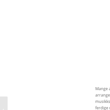
Mange a
arranger
musikks
En særdeles vellykket
ferdige