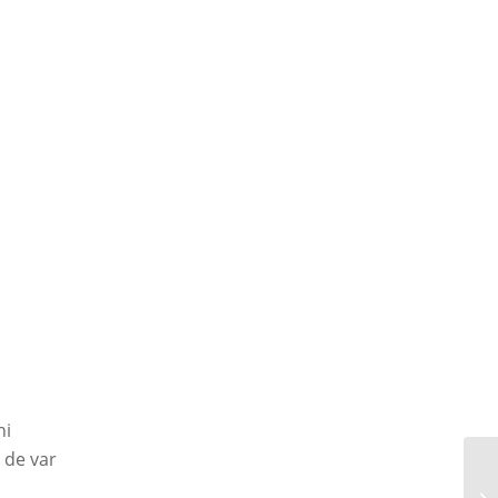
ni
 de var