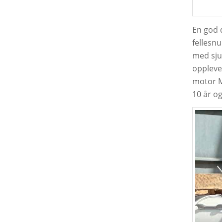
En god 
fellesn
med sju 
oppleve
motor M
10 år og 