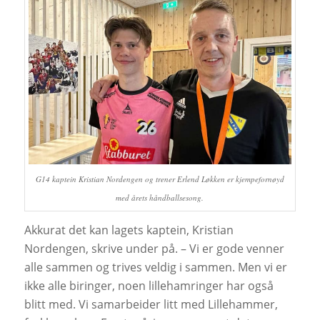
G14 kaptein Kristian Nordengen og trener Erlend Løkken er kjempefornøyd
med årets håndballsesong.
Akkurat det kan lagets kaptein, Kristian
Nordengen, skrive under på. – Vi er gode venner
alle sammen og trives veldig i sammen. Men vi er
ikke alle biringer, noen lillehamringer har også
blitt med. Vi samarbeider litt med Lillehammer,