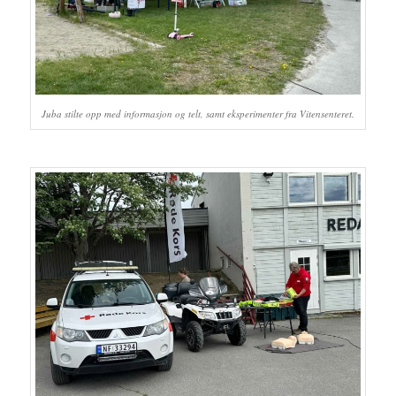
Juba stilte opp med informasjon og telt, samt eksperimenter fra Vitensenteret.