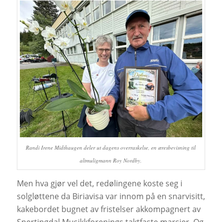
Randi Irene Midthaugen deler ut dagens overraskelse, en æresbevisning til
altmuligmann Roy Nordby.
Men hva gjør vel det, redølingene koste seg i
solgløttene da Biriavisa var innom på en snarvisitt,
kakebordet bugnet av fristelser akkompagnert av