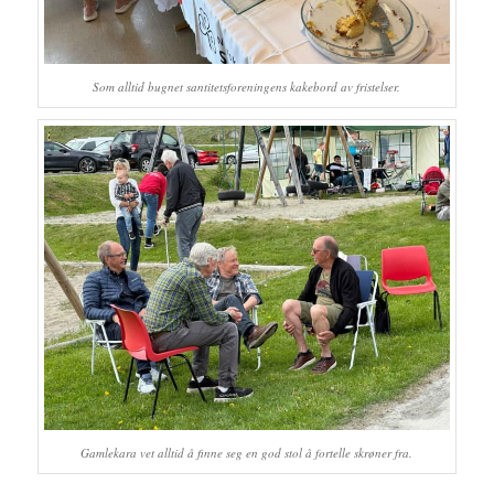
Som alltid bugnet santitetsforeningens kakebord av fristelser.
Gamlekara vet alltid å finne seg en god stol å fortelle skrøner fra.