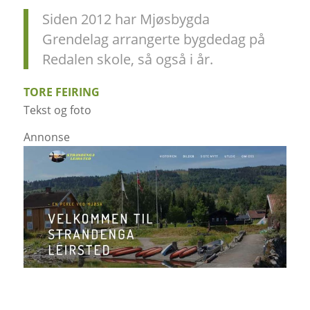
Siden 2012 har Mjøsbygda
Grendelag arrangerte bygdedag på
Redalen skole, så også i år.
TORE FEIRING
Tekst og foto
Annonse