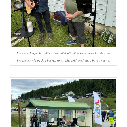
Brødrene Berget har akkurat avsluttet sitt sett. – Dette er en bra dag, sa
brødrene Arild og Jon berget, som underholdt med gitar, bass og sang.