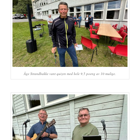
Åge Strandbakke vant quizen med hele 9,5 poeng av 10 mulige.