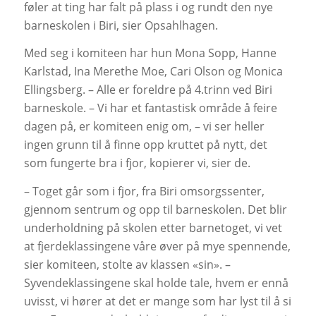
føler at ting har falt på plass i og rundt den nye
barneskolen i Biri, sier Opsahlhagen.
Med seg i komiteen har hun Mona Sopp, Hanne
Karlstad, Ina Merethe Moe, Cari Olson og Monica
Ellingsberg. – Alle er foreldre på 4.trinn ved Biri
barneskole. – Vi har et fantastisk område å feire
dagen på, er komiteen enig om, – vi ser heller
ingen grunn til å finne opp kruttet på nytt, det
som fungerte bra i fjor, kopierer vi, sier de.
– Toget går som i fjor, fra Biri omsorgssenter,
gjennom sentrum og opp til barneskolen. Det blir
underholdning på skolen etter barnetoget, vi vet
at fjerdeklassingene våre øver på mye spennende,
sier komiteen, stolte av klassen «sin». –
Syvendeklassingene skal holde tale, hvem er ennå
uvisst, vi hører at det er mange som har lyst til å si