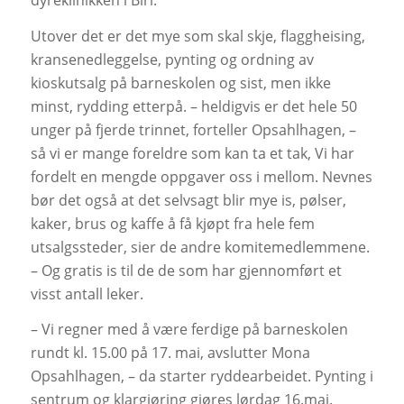
dyreklinikken i Biri.
Utover det er det mye som skal skje, flaggheising,
kransenedleggelse, pynting og ordning av
kioskutsalg på barneskolen og sist, men ikke
minst, rydding etterpå. – heldigvis er det hele 50
unger på fjerde trinnet, forteller Opsahlhagen, –
så vi er mange foreldre som kan ta et tak, Vi har
fordelt en mengde oppgaver oss i mellom. Nevnes
bør det også at det selvsagt blir mye is, pølser,
kaker, brus og kaffe å få kjøpt fra hele fem
utsalgssteder, sier de andre komitemedlemmene.
– Og gratis is til de de som har gjennomført et
visst antall leker.
– Vi regner med å være ferdige på barneskolen
rundt kl. 15.00 på 17. mai, avslutter Mona
Opsahlhagen, – da starter ryddearbeidet. Pynting i
sentrum og klargjøring gjøres lørdag 16.mai.