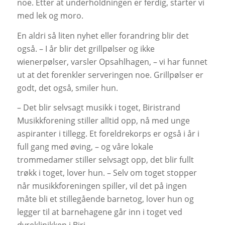
noe. Etter at underholdningen er ferdig, starter vi
med lek og moro.
En aldri så liten nyhet eller forandring blir det
også. – I år blir det grillpølser og ikke
wienerpølser, varsler Opsahlhagen, – vi har funnet
ut at det forenkler serveringen noe. Grillpølser er
godt, det også, smiler hun.
– Det blir selvsagt musikk i toget, Biristrand
Musikkforening stiller alltid opp, nå med unge
aspiranter i tillegg. Et foreldrekorps er også i år i
full gang med øving, – og våre lokale
trommedamer stiller selvsagt opp, det blir fullt
trøkk i toget, lover hun. – Selv om toget stopper
når musikkforeningen spiller, vil det på ingen
måte bli et stillegående barnetog, lover hun og
legger til at barnehagene går inn i toget ved