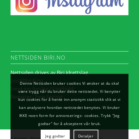
NETTSIDEN BIRI.NO
Nettsiden drives av Biri Idrettslag.
post@biriil.no
Denne Nettsiden bruker cookies Vi ønsker at du skal
Send inn forslag til innhold:
være trygg når du bruker dette nettstedet. Vi benytter
Redaktør:
Tore Feiring
kun cookies for å hente inn anonym statistikk slik at vi
kan analysere hvordan nettstedet benyttes. Vi bruker
IKKE noen form for annonserings- cookies. Trykk "Jeg
godtar" for å akseptere vår bruk.
Jeg godtar
Detaljer
© Kopirett - Biri.no. - Utvikling og design av
Komplettweb
.