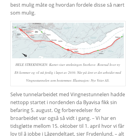
best mulig måte og hvordan fordele disse så nært
som mulig.
HELE STREKNINGEN: Kartet viser strekningen Storhove- Roterud hvor ny
E6 kommer og vil stå ferdig i løpet av 2030. Når på året er det arbeidet med
Vingnestunnelen som bestemmer. Illustrasjon: Nye Veier AS.
Selve tunnelarbeidet med Vingnestunnelen hadde
nettopp startet i nordenden da Byavisa fikk sin
befaring 5. august. Og forberedelser for
broarbeidet var også så vidt i gang. – Vi har en
tidsgløtte mellom 15. oktober til 1. april hvor vi får
lov til å jobbe i Lågendeltaet, sier Frydenlund, – alt