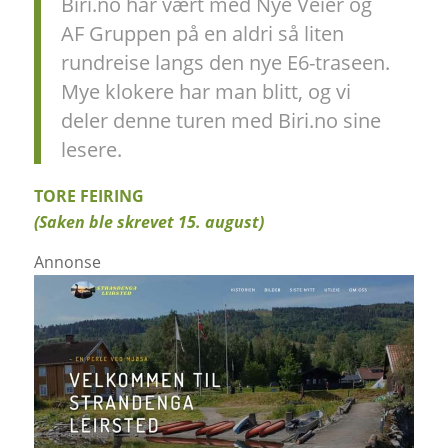
Biri.no har vært med Nye Veier og
AF Gruppen på en aldri så liten
rundreise langs den nye E6-traseen.
Mye klokere har man blitt, og vi
deler denne turen med Biri.no sine
lesere.
TORE FEIRING
(Saken ble skrevet 15. august)
Annonse