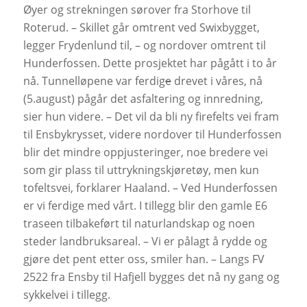
Øyer og strekningen sørover fra Storhove til
Roterud. – Skillet går omtrent ved Swixbygget,
legger Frydenlund til, – og nordover omtrent til
Hunderfossen. Dette prosjektet har pågått i to år
nå. Tunnelløpene var ferdig
e
drevet i våres, nå
(5.august) pågår det asfaltering og innredning,
sier hun videre. – Det vil da bli ny firefelts vei fram
til Ensbykrysset, videre nordover til Hunderfossen
blir det mindre oppjusteringer, noe bredere vei
som gir plass til uttrykningskjøretøy, men kun
tofeltsvei, forklarer Haaland. – Ved Hunderfossen
er vi ferdige med vårt. I tillegg blir den gamle E6
traseen tilbakeført til naturlandskap og noen
steder landbruksareal. – Vi er pålagt å rydde og
gjøre det pent etter oss, smiler han. – Langs FV
2522 fra Ensby til Hafjell bygges det nå ny gang og
sykkelvei i tillegg.