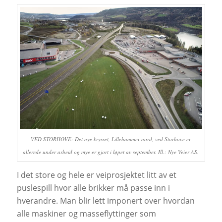
VED STORHOVE: Det nye krysset, Lillehammer nord, ved Storhove er
allerede under arbeid og mye er gjort i løpet av september. Ill.: Nye Veier AS.
I det store og hele er veiprosjektet litt av et
puslespill hvor alle brikker må passe inn i
hverandre. Man blir lett imponert over hvordan
alle maskiner og masseflyttinger som