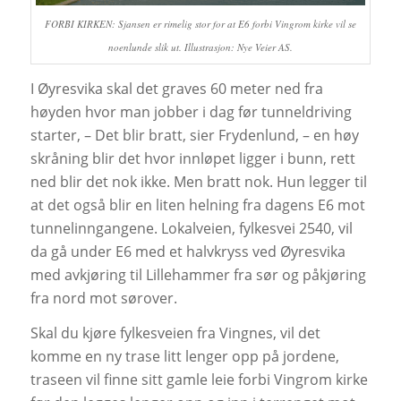
FORBI KIRKEN: Sjansen er rimelig stor for at E6 forbi Vingrom kirke vil se
noenlunde slik ut. Illustrasjon: Nye Veier AS.
I Øyresvika skal det graves 60 meter ned fra
høyden hvor man jobber i dag før tunneldriving
starter, – Det blir bratt, sier Frydenlund, – en høy
skråning blir det hvor innløpet ligger i bunn, rett
ned blir det nok ikke. Men bratt nok. Hun legger til
at det også blir en liten helning fra dagens E6 mot
tunnelinngangene. Lokalveien, fylkesvei 2540, vil
da gå under E6 med et halvkryss ved Øyresvika
med avkjøring til Lillehammer fra sør og påkjøring
fra nord mot sørover.
Skal du kjøre fylkesveien fra Vingnes, vil det
komme en ny trase litt lenger opp på jordene,
traseen vil finne sitt gamle leie forbi Vingrom kirke