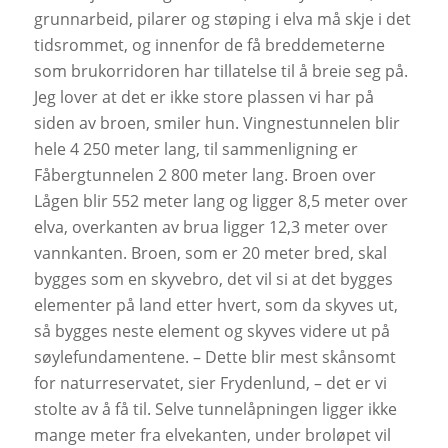
grunnarbeid, pilarer og støping i elva må skje i det
tidsrommet, og innenfor de få breddemeterne
som brukorridoren har tillatelse til å breie seg på.
Jeg lover at det er ikke store plassen vi har på
siden av broen, smiler hun. Vingnestunnelen blir
hele 4 250 meter lang, til sammenligning er
Fåbergtunnelen 2 800 meter lang. Broen over
Lågen blir 552 meter lang og ligger 8,5 meter over
elva, overkanten av brua ligger 12,3 meter over
vannkanten. Broen, som er 20 meter bred, skal
bygges som en skyvebro, det vil si at det bygges
elementer på land etter hvert, som da skyves ut,
så bygges neste element og skyves videre ut på
søylefundamentene. – Dette blir mest skånsomt
for naturreservatet, sier Frydenlund, – det er vi
stolte av å få til. Selve tunnelåpningen ligger ikke
mange meter fra elvekanten, under broløpet vil