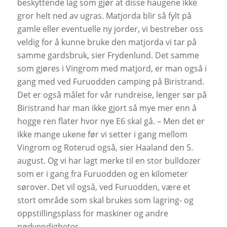
beskyttende lag som gjør at disse haugene ikke
gror helt ned av ugras. Matjorda blir så fylt på
gamle eller eventuelle ny jorder, vi bestreber oss
veldig for å kunne bruke den matjorda vi tar på
samme gardsbruk, sier Frydenlund. Det samme
som gjøres i Vingrom med matjord, er man også i
gang med ved Furuodden camping på Biristrand.
Det er også målet for vår rundreise, lenger sør på
Biristrand har man ikke gjort så mye mer enn å
hogge ren flater hvor nye E6 skal gå. – Men det er
ikke mange ukene før vi setter i gang mellom
Vingrom og Roterud også, sier Haaland den 5.
august. Og vi har lagt merke til en stor bulldozer
som er i gang fra Furuodden og en kilometer
sørover. Det vil også, ved Furuodden, være et
stort område som skal brukes som lagring- og
oppstillingsplass for maskiner og andre
nødvendigheter.