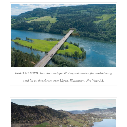
INNGANG NORD: Her vises innløpet til Vingnestunnelen fra nordsiden og
også litt av skyvebroen over Lågen, Illustrasjon: Nye Veier AS.