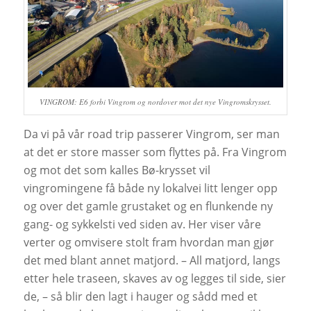
VINGROM: E6 forbi Vingrom og nordover mot det nye Vingromskrysset.
Da vi på vår road trip passerer Vingrom, ser man
at det er store masser som flyttes på. Fra Vingrom
og mot det som kalles Bø-krysset vil
vingromingene få både ny lokalvei litt lenger opp
og over det gamle grustaket og en flunkende ny
gang- og sykkelsti ved siden av. Her viser våre
verter og omvisere stolt fram hvordan man gjør
det med blant annet matjord. – All matjord, langs
etter hele traseen, skaves av og legges til side, sier
de, – så blir den lagt i hauger og sådd med et