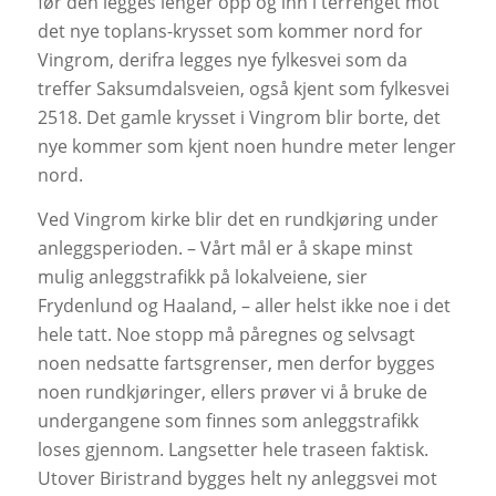
før den legges lenger opp og inn i terrenget mot
det nye toplans-krysset som kommer nord for
Vingrom, derifra legges nye fylkesvei som da
treffer Saksumdalsveien, også kjent som fylkesvei
2518. Det gamle krysset i Vingrom blir borte, det
nye kommer som kjent noen hundre meter lenger
nord.
Ved Vingrom kirke blir det en rundkjøring under
anleggsperioden. – Vårt mål er å skape minst
mulig anleggstrafikk på lokalveiene, sier
Frydenlund og Haaland, – aller helst ikke noe i det
hele tatt. Noe stopp må påregnes og selvsagt
noen nedsatte fartsgrenser, men derfor bygges
noen rundkjøringer, ellers prøver vi å bruke de
undergangene som finnes som anleggstrafikk
loses gjennom. Langsetter hele traseen faktisk.
Utover Biristrand bygges helt ny anleggsvei mot