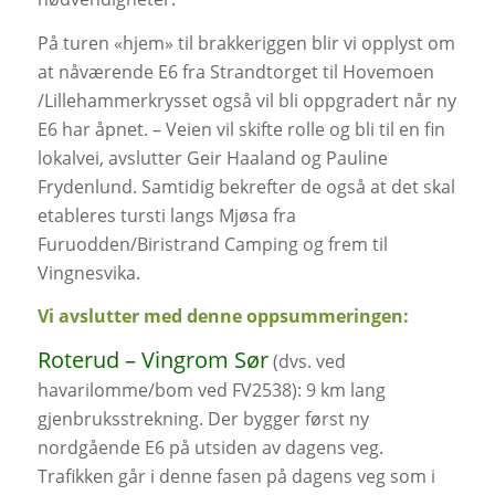
På turen «hjem» til brakkeriggen blir vi opplyst om
at nåværende E6 fra Strandtorget til Hovemoen
/Lillehammerkrysset også vil bli oppgradert når ny
E6 har åpnet. – Veien vil skifte rolle og bli til en fin
lokalvei, avslutter Geir Haaland og Pauline
Frydenlund. Samtidig bekrefter de også at det skal
etableres tursti langs Mjøsa fra
Furuodden/Biristrand Camping og frem til
Vingnesvika.
Vi avslutter med denne oppsummeringen:
Roterud – Vingrom Sør
(dvs. ved
havarilomme/bom ved FV2538): 9 km lang
gjenbruksstrekning. Der bygger først ny
nordgående E6 på utsiden av dagens veg.
Trafikken går i denne fasen på dagens veg som i