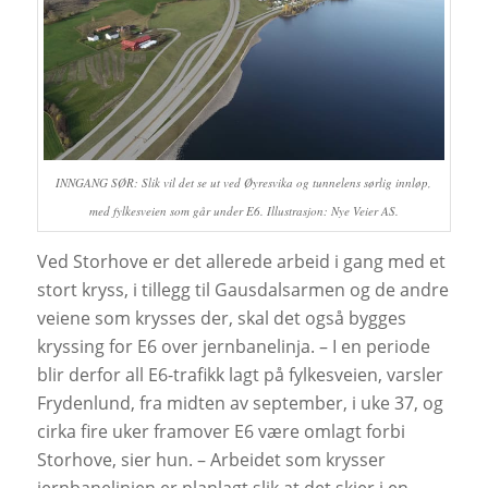
INNGANG SØR: Slik vil det se ut ved Øyresvika og tunnelens sørlig innløp,
med fylkesveien som går under E6. Illustrasjon: Nye Veier AS.
Ved Storhove er det allerede arbeid i gang med et
stort kryss, i tillegg til Gausdalsarmen og de andre
veiene som krysses der, skal det også bygges
kryssing for E6 over jernbanelinja. – I en periode
blir derfor all E6-trafikk lagt på fylkesveien, varsler
Frydenlund, fra midten av september, i uke 37, og
cirka fire uker framover E6 være omlagt forbi
Storhove, sier hun. – Arbeidet som krysser