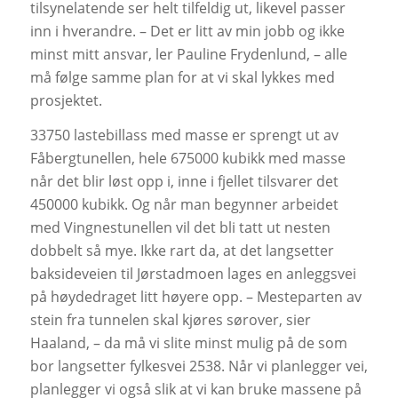
tilsynelatende ser helt tilfeldig ut, likevel passer
inn i hverandre. – Det er litt av min jobb og ikke
minst mitt ansvar, ler Pauline Frydenlund, – alle
må følge samme plan for at vi skal lykkes med
prosjektet.
33750 lastebillass med masse er sprengt ut av
Fåbergtunellen, hele 675000 kubikk med masse
når det blir løst opp i, inne i fjellet tilsvarer det
450000 kubikk. Og når man begynner arbeidet
med Vingnestunellen vil det bli tatt ut nesten
dobbelt så mye. Ikke rart da, at det langsetter
baksideveien til Jørstadmoen lages en anleggsvei
på høydedraget litt høyere opp. – Mesteparten av
stein fra tunnelen skal kjøres sørover, sier
Haaland, – da må vi slite minst mulig på de som
bor langsetter fylkesvei 2538. Når vi planlegger vei,
planlegger vi også slik at vi kan bruke massene på