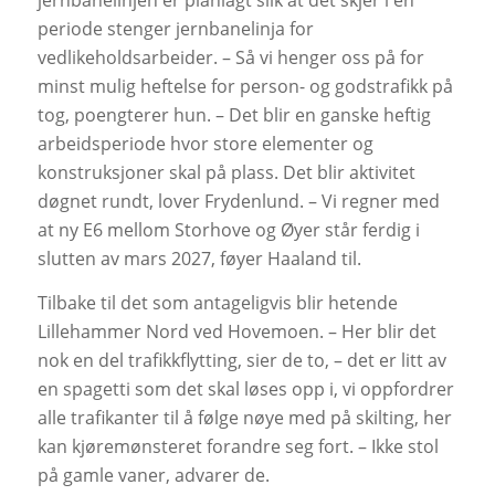
jernbanelinjen er planlagt slik at det skjer i en
periode stenger jernbanelinja for
vedlikeholdsarbeider. – Så vi henger oss på for
minst mulig heftelse for person- og godstrafikk på
tog, poengterer hun. – Det blir en ganske heftig
arbeidsperiode hvor store elementer og
konstruksjoner skal på plass. Det blir aktivitet
døgnet rundt, lover Frydenlund. – Vi regner med
at ny E6 mellom Storhove og Øyer står ferdig i
slutten av mars 2027, føyer Haaland til.
Tilbake til det som antageligvis blir hetende
Lillehammer Nord ved Hovemoen. – Her blir det
nok en del trafikkflytting, sier de to, – det er litt av
en spagetti som det skal løses opp i, vi oppfordrer
alle trafikanter til å følge nøye med på skilting, her
kan kjøremønsteret forandre seg fort. – Ikke stol
på gamle vaner, advarer de.