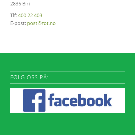
2836 Biri
Tlf:
400 22 403
E-post:
post@zot.no
FØLG OSS PÅ: