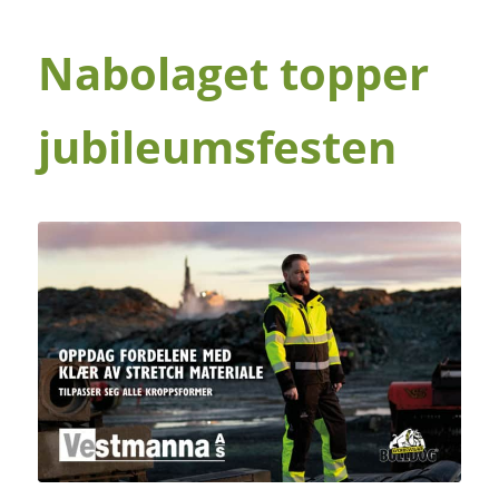
Nabolaget topper
jubileumsfesten