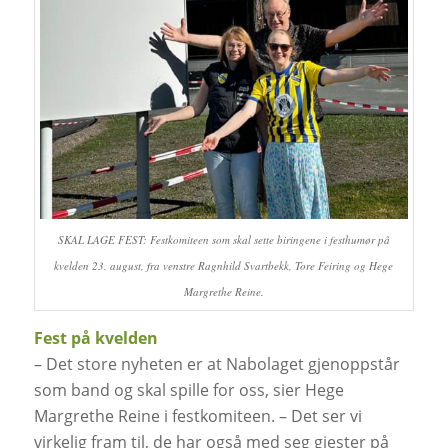
SKAL LAGE FEST: Festkomiteen som skal sette biringene i festhumør på
kvelden 23. august, fra venstre Ragnhild Svartbekk, Tore Feiring og Hege
Margrethe Reine.
Fest på kvelden
– Det store nyheten er at Nabolaget gjenoppstår
som band og skal spille for oss, sier Hege
Margrethe Reine i festkomiteen. – Det ser vi
virkelig fram til, de har også med seg gjester på