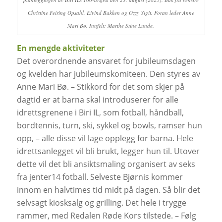
Christine Feiring Opsahl, Eivind Bakken og Ozzy Yigit. Foran leder Anne
Mari Bø. Innfelt: Marthe Stine Lunde.
En mengde aktiviteter
Det overordnende ansvaret for jubileumsdagen
og kvelden har jubileumskomiteen. Den styres av
Anne Mari Bø. – Stikkord for det som skjer på
dagtid er at barna skal introduserer for alle
idrettsgrenene i Biri IL, som fotball, håndball,
bordtennis, turn, ski, sykkel og bowls, ramser hun
opp, – alle disse vil lage opplegg for barna. Hele
idrettsanlegget vil bli brukt, legger hun til. Utover
dette vil det bli ansiktsmaling organisert av seks
fra jenter14 fotball. Selveste Bjørnis kommer
innom en halvtimes tid midt på dagen. Så blir det
selvsagt kiosksalg og grilling. Det hele i trygge
rammer, med Redalen Røde Kors tilstede. – Følg