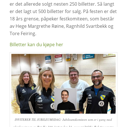
er det allerede solgt nesten 250 billetter. Så langt
er det lagt ut 500 billetter for salg. På festen er det
18 års grense, påpeker festkomiteen, som består
av Hege Margrethe Røine, Ragnhild Svartbekk og
Tore Feiring.
Billetter kan du kjøpe her
INVITERER TIL JUBILEUMSDAG: Jubileumskomiteen som er i gang med
planleggingen av Biri ILs 100-årsfest den 23. august (2025). Bak fra venstre