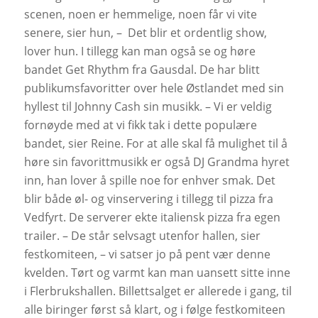
scenen, noen er hemmelige, noen får vi vite
senere, sier hun, –
Det blir et ordentlig show,
lover hun. I tillegg kan man også se og høre
bandet Get Rhythm fra Gausdal. De har blitt
publikumsfavoritter over hele Østlandet med sin
hyllest til Johnny Cash sin musikk. – Vi er veldig
fornøyde med at vi fikk tak i dette populære
bandet, sier Reine. For at alle skal få mulighet til å
høre sin favorittmusikk er også DJ Grandma hyret
inn, han lover å spille noe for enhver smak. Det
blir både øl- og vinservering i tillegg til pizza fra
Vedfyrt. De serverer ekte italiensk pizza fra egen
trailer. – De står selvsagt utenfor hallen, sier
festkomiteen, – vi satser jo på pent vær denne
kvelden. Tørt og varmt kan man uansett sitte inne
i Flerbrukshallen. Billettsalget er allerede i gang, til
alle biringer først så klart, og i følge festkomiteen