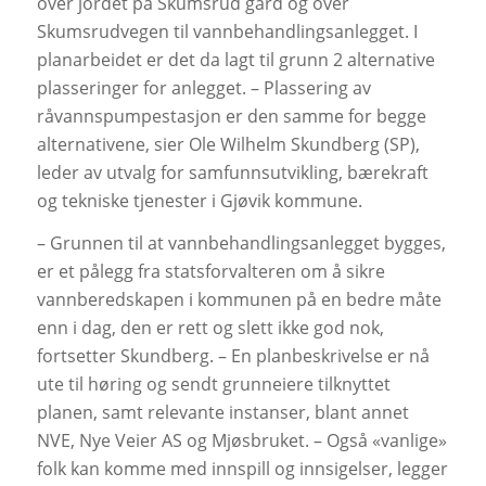
over jordet på Skumsrud gård og over
Skumsrudvegen til vannbehandlingsanlegget. I
planarbeidet er det da lagt til grunn 2 alternative
plasseringer for anlegget. – Plassering av
råvannspumpestasjon er den samme for begge
alternativene, sier Ole Wilhelm Skundberg (SP),
leder av utvalg for samfunnsutvikling, bærekraft
og tekniske tjenester i Gjøvik kommune.
– Grunnen til at vannbehandlingsanlegget bygges,
er et pålegg fra statsforvalteren om å sikre
vannberedskapen i kommunen på en bedre måte
enn i dag, den er rett og slett ikke god nok,
fortsetter Skundberg. – En planbeskrivelse er nå
ute til høring og sendt grunneiere tilknyttet
planen, samt relevante instanser, blant annet
NVE, Nye Veier AS og Mjøsbruket. – Også «vanlige»
folk kan komme med innspill og innsigelser, legger