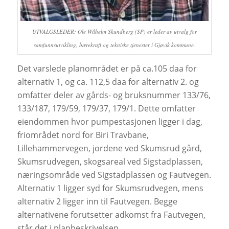
UTVALGSLEDER: Ole Wilhelm Skundberg (SP) er leder av utvalg for
samfunnsutvikling, bærekraft og tekniske tjenester i Gjøvik kommune.
Det varslede planområdet er på ca.105 daa for
alternativ 1, og ca. 112,5 daa for alternativ 2. og
omfatter deler av gårds- og bruksnummer 133/76,
133/187, 179/59, 179/37, 179/1. Dette omfatter
eiendommen hvor pumpestasjonen ligger i dag,
friområdet nord for Biri Travbane,
Lillehammervegen, jordene ved Skumsrud gård,
Skumsrudvegen, skogsareal ved Sigstadplassen,
næringsområde ved Sigstadplassen og Fautvegen.
Alternativ 1 ligger syd for Skumsrudvegen, mens
alternativ 2 ligger inn til Fautvegen. Begge
alternativene forutsetter adkomst fra Fautvege
n,
står det i planbeskrivelsen.