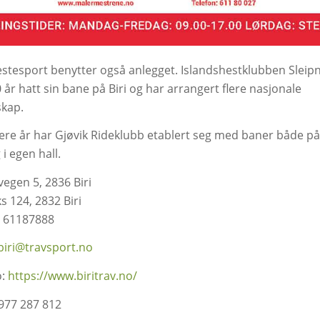
estesport benytter også anlegget. Islandshestklubben Sleipni
 år hatt sin bane på Biri og har arrangert flere nasjonale
kap.
nere år har Gjøvik Rideklubb etablert seg med baner både på
i egen hall.
egen 5, 2836 Biri
s 124, 2832 Biri
: 61187888
biri@travsport.no
o:
https://www.biritrav.no/
 977 287 812