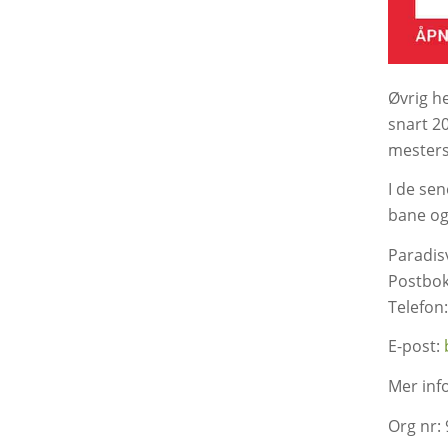
Øvrig h
snart 20
mesters
I de se
bane og 
Paradisv
Postbok
Telefon
E-post:
Mer inf
Org nr: