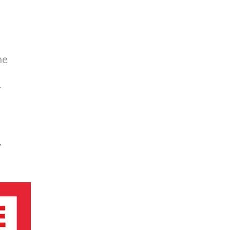
ne
r
,