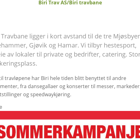
Biri Trav AS/Biri travbane
i Travbane ligger i kort avstand til de tre Mjøsbye
lehammer, Gjøvik og Hamar. Vi tilbyr hestesport,
ie av lokaler til private og bedrifter, catering. Sto
keringsplass.
g til travløpene har Biri hele tiden blitt benyttet til andre
menter, fra dansegallaer og konserter til messer, markeder
stillinger og speedwaykjøring.
e