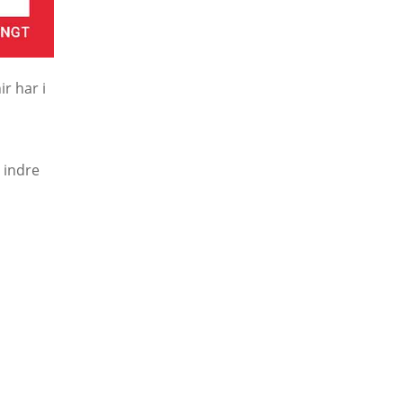
r har i
 indre