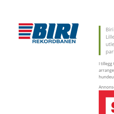
Bir
Lil
utle
par
I tilleg
arrange
hundeut
Annons