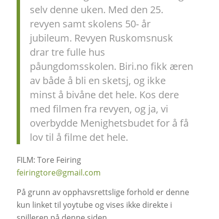
selv denne uken. Med den 25.
revyen samt skolens 50- år
jubileum. Revyen Ruskomsnusk
drar tre fulle hus
påungdomsskolen. Biri.no fikk æren
av både å bli en sketsj, og ikke
minst å bivåne det hele. Kos dere
med filmen fra revyen, og ja, vi
overbydde Menighetsbudet for å få
lov til å filme det hele.
FILM: Tore Feiring
feiringtore@gmail.com
På grunn av opphavsrettslige forhold er denne
kun linket til yoytube og vises ikke direkte i
spilleren på denne siden.