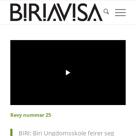
Revy nummer 25
BIRI: Biri Ungdomsskole feirer seg