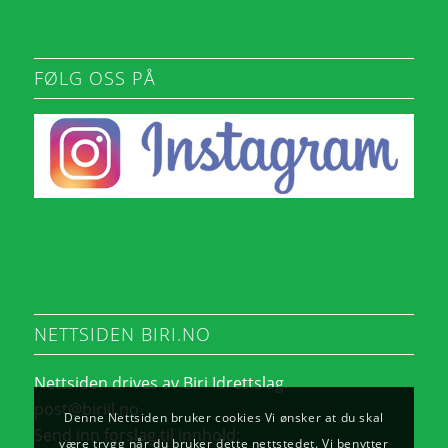
FØLG OSS PÅ
NETTSIDEN BIRI.NO
Nettsiden drives av Biri Idrettslag.
post@biriil.no
Denne Nettsiden bruker cookies Vi ønsker at du skal
Send inn forslag til innhold:
være trygg når du bruker dette nettstedet. Vi benytter