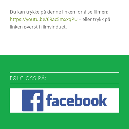
Du kan trykke på denne linken for å se filmen:
https://youtu.be/69ac5mxxqPU
– eller trykk på
linken øverst i filmvinduet.
FØLG OSS PÅ: