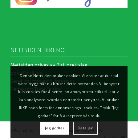
NETTSIDEN BIRI.NO
Nettsiden drives av Biri Idrettslag.
post@biriil.no
Denne Nettsiden bruker cookies Vi ønsker at du skal
Send inn forslag til innhold:
være trygg når du bruker dette nettstedet. Vi benytter
Redaktør:
Tore Feiring
kun cookies for å hente inn anonym statistikk slik at vi
kan analysere hvordan nettstedet benyttes. Vi bruker
IKKE noen form for annonserings- cookies. Trykk "Jeg
godtar" for å akseptere vår bruk.
Jeg godtar
Detaljer
© Kopirett - Biri.no. - Utvikling og design av
Komplettweb
.