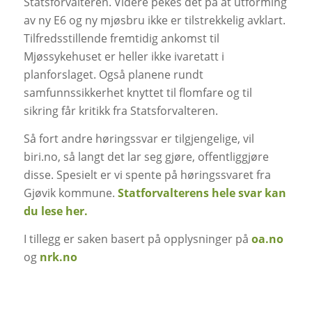
Statsforvalteren. Videre pekes det på at utforming
av ny E6 og ny mjøsbru ikke er tilstrekkelig avklart.
Tilfredsstillende fremtidig ankomst til
Mjøssykehuset er heller ikke ivaretatt i
planforslaget. Også planene rundt
samfunnssikkerhet knyttet til flomfare og til
sikring får kritikk fra Statsforvalteren.
Så fort andre høringssvar er tilgjengelige, vil
biri.no, så langt det lar seg gjøre, offentliggjøre
disse. Spesielt er vi spente på høringssvaret fra
Gjøvik kommune.
Statforvalterens hele svar kan
du lese her.
I tillegg er saken basert på opplysninger på
oa.no
og
nrk.no