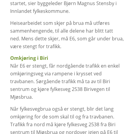
startet, sier byggeleder Bjørn Magnus Stensby i
Innlandet fylkeskommune.
Heisearbeidet som skjer på brua må utføres
sammenhengende, til alle delene har blitt tatt
ned. Mens dette skjer, må E6, som går under brua,
være stengt for trafikk.
Omkjøring i Biri
Når E6 er stengt, får nordgående trafikk en enkel
omkjøringsveg via rampene i krysset ved
travbanen. Sørgående trafikk må ta av til Biri
sentrum og kjøre fylkesveg 2538 Birivegen til
Mjøsbrua.
Når fylkesvegbrua også er stengt, blir det lang
omkjøring for de som skal til og fra travbanen.
Trafikk fra nord må kjøre fylkesveg 2538 fra Biri
sentrum til Mjøsbrua og nordover igjen på E6 til