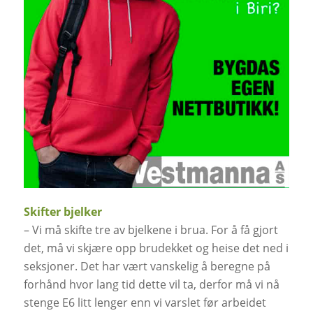
Skifter bjelker
– Vi må skifte tre av bjelkene i brua. For å få gjort
det, må vi skjære opp brudekket og heise det ned i
seksjoner. Det har vært vanskelig å beregne på
forhånd hvor lang tid dette vil ta, derfor må vi nå
stenge E6 litt lenger enn vi varslet før arbeidet