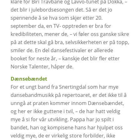
klare for Biri Travbane og Lavvo-tunet på Dokka, –
det blir i julebordsesongen det. Så er det jo
spennende å se hva som skjer etter 20.
september da, en TV- opptreden er bra for
kredibiliteten, mener de, – vi føler oss ganske sikre
på at dette skal gå bra, selvsikkerheten er på topp,
smiler de. En del dansefestivaler er allerede
booket for neste år, – kanskje det blir fler etter
Norske Talenter, håper de.
Dænsebændet
For et ungt band fra Snertingdal som har mye
dansebandmusikk på repertoaret, er det ikke til å
unngå at praten kommer innom Dænsebændet,
og her er ikke guttene i tvil, – de har hatt veldig
mye å si for vår utvikling. Pappa har jo spilt i
bandet, han og kompisene hans har hjulpet oss
veldig mye, de er virkelig store forbilder, ikke