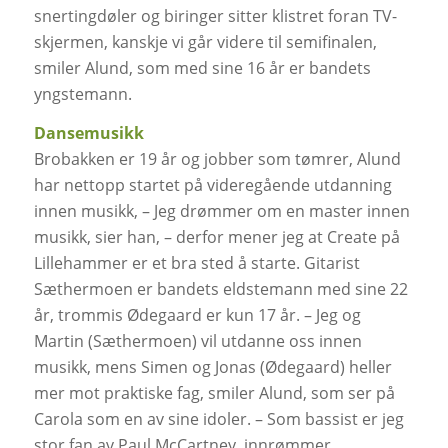
snertingdøler og biringer sitter klistret foran TV-
skjermen, kanskje vi går videre til semifinalen,
smiler Alund, som med sine 16 år er bandets
yngstemann.
Dansemusikk
Brobakken er 19 år og jobber som tømrer, Alund
har nettopp startet på videregående utdanning
innen musikk, – Jeg drømmer om en master innen
musikk, sier han, – derfor mener jeg at Create på
Lillehammer er et bra sted å starte. Gitarist
Sæthermoen er bandets eldstemann med sine 22
år, trommis Ødegaard er kun 17 år. – Jeg og
Martin (Sæthermoen) vil utdanne oss innen
musikk, mens Simen og Jonas (Ødegaard) heller
mer mot praktiske fag, smiler Alund, som ser på
Carola som en av sine idoler. – Som bassist er jeg
stor fan av Paul McCartney, innrømmer