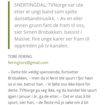
SNERTINGDAL: TVNorge var ute
etter et ungt band som spilte
dansebandmusikk. – Av en eller
annen grunn fant de fram til oss,
sier Simen Brobakken, bassist i
Masive. Fire unge karer ser fram til
opptreden på tv-kanalen.
TORE FEIRING
feiringtore@gmail.com
– Dette blir veldig spennende, fortsetter
Brobakken, – men da vi først ble spurt i fjor høst
sa vi nei, betror han. – Vi følte oss ikke klare for
dette. TVNorge ga seg ikke, og da bandet ble spurt
igjen i januar i år, ga de etter. – Det er stas å bli
spurt, sier han, – de fleste må jo søke om å bli