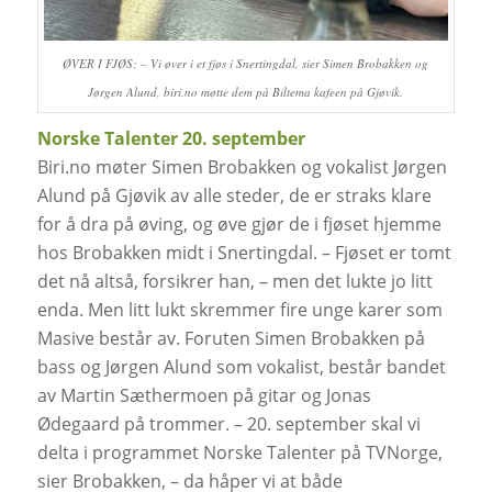
ØVER I FJØS: – Vi øver i et fjøs i Snertingdal, sier Simen Brobakken og
Jørgen Alund, biri.no møtte dem på Biltema kafeen på Gjøvik.
Norske Talenter 20. september
Biri.no møter Simen Brobakken og vokalist Jørgen
Alund på Gjøvik av alle steder, de er straks klare
for å dra på øving, og øve gjør de i fjøset hjemme
hos Brobakken midt i Snertingdal. – Fjøset er tomt
det nå altså, forsikrer han, – men det lukte jo litt
enda. Men litt lukt skremmer fire unge karer som
Masive består av. Foruten Simen Brobakken på
bass og Jørgen Alund som vokalist, består bandet
av Martin Sæthermoen på gitar og Jonas
Ødegaard på trommer. – 20. september skal vi
delta i programmet Norske Talenter på TVNorge,
sier Brobakken, – da håper vi at både